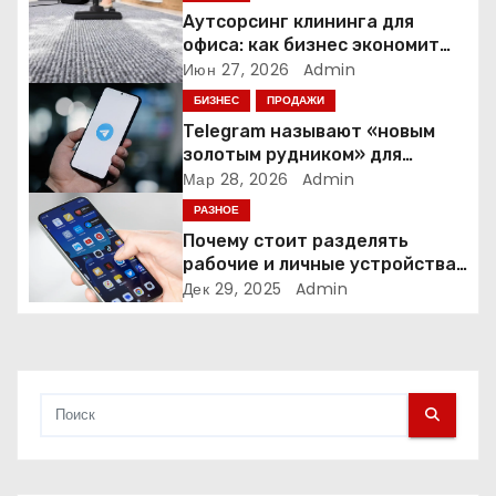
Аутсорсинг клининга для
о
офиса: как бизнес экономит
время и деньги на уборке
Июн 27, 2026
Admin
з
БИЗНЕС
ПРОДАЖИ
а
Telegram называют «новым
золотым рудником» для
п
креаторов: как блогеры
Мар 28, 2026
Admin
создают онлайн-бизнес
РАЗНОЕ
и
Почему стоит разделять
рабочие и личные устройства
с
— и чем опасно всё смешивать
Дек 29, 2025
Admin
я
м