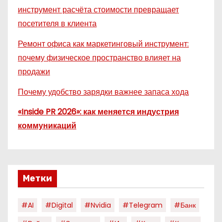
инструмент расчёта стоимости превращает
посетителя в клиента
Ремонт офиса как маркетинговый инструмент:
почему физическое пространство влияет на
продажи
Почему удобство зарядки важнее запаса хода
«Inside PR 2026»: как меняется индустрия
коммуникаций
Метки
#AI
#digital
#nvidia
#telegram
#банк