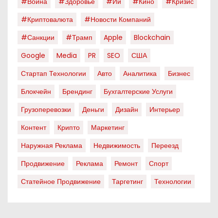
#война
#здоровье
#ии
#кино
#кризис
#криптовалюта
#новости Компаний
#санкции
#трамп
Apple
Blockchain
Google
Media
PR
SEO
США
Стартап Технологии
Авто
Аналитика
Бизнес
Блокчейн
Брендинг
Бухгалтерские Услуги
Грузоперевозки
Деньги
Дизайн
Интерьер
Контент
Крипто
Маркетинг
Наружная Реклама
Недвижимость
Переезд
Продвижение
Реклама
Ремонт
Спорт
Статейное Продвижение
Таргетинг
Технологии