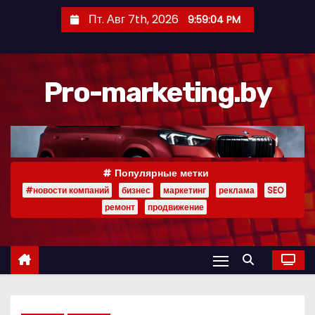
П
Пт. Авг 7th, 2026
9:59:05 PM
е
р
е
Pro-marketing.by
й
т
и
к
с
Популярные метки
о
#новости компаний
бизнес
маркетинг
реклама
SEO
д
ремонт
продвижение
е
р
ж
и
м