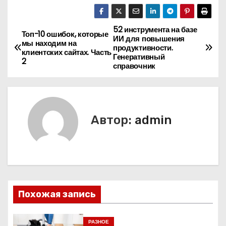
52 инструмента на базе
Н
Топ-10 ошибок, которые
ИИ для повышения
мы находим на
продуктивности.
а
клиентских сайтах. Часть
Генеративный
2
справочник
в
и
г
Автор:
admin
а
ц
и
Похожая запись
я
п
РАЗНОЕ