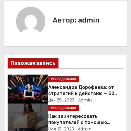
в
и
Автор:
admin
г
а
ц
и
Похожая запись
я
ИССЛЕДОВАНИЯ
п
Александра Дорофеева: от
стратегий к действию — 50
о
точек роста онлайн-школы
Дек 29, 2023
Admin
ИССЛЕДОВАНИЯ
з
Как заинтересовать
а
покупателей с помощью
неопределенности: 3 способа
Ноя 10, 2023
Admin