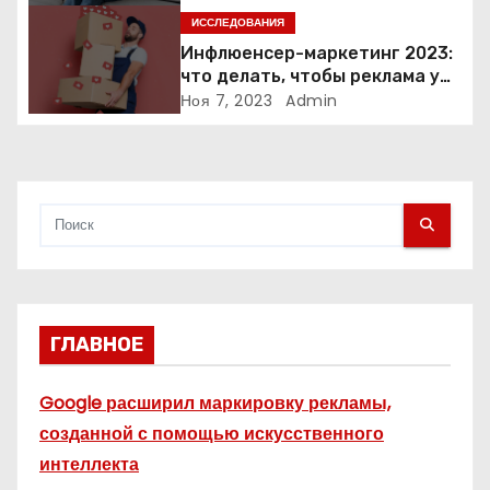
п
ИССЛЕДОВАНИЯ
Инфлюенсер-маркетинг 2023:
и
что делать, чтобы реклама у
блогеров работала?
Ноя 7, 2023
Admin
с
я
м
ГЛАВНОЕ
Google расширил маркировку рекламы,
созданной с помощью искусственного
интеллекта