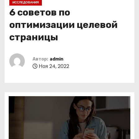
ИССЛЕДОВАНИЯ
о
6 советов по
м
у
оптимизации целевой
страницы
Автор:
admin
Ноя 24, 2022