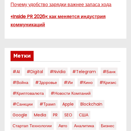
Почему удобство зарядки важнее запаса хода
«Inside PR 2026»: как меняется индустрия
коммуникаций
Метки
#AI
#digital
#nvidia
#telegram
#банк
#война
#здоровье
#ии
#кино
#кризис
#криптовалюта
#новости Компаний
#санкции
#трамп
Apple
Blockchain
Google
Media
PR
SEO
США
Стартап Технологии
Авто
Аналитика
Бизнес