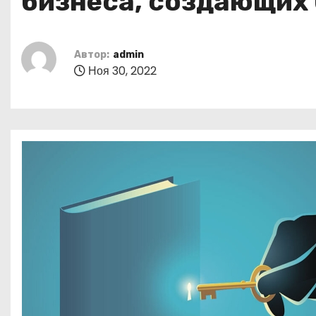
бизнеса, создающих 
о
м
у
Автор:
admin
Ноя 30, 2022