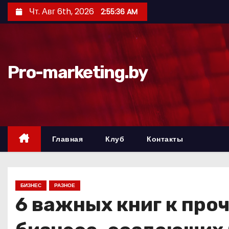
П
Чт. Авг 6th, 2026
2:55:37 AM
е
р
е
й
Pro-marketing.by
т
и
к
с
о
Главная
Клуб
Контакты
д
е
р
БИЗНЕС
РАЗНОЕ
ж
6 важных книг к про
и
м