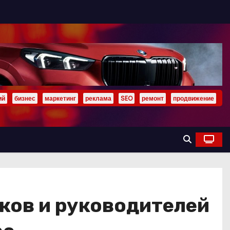
ий
бизнес
маркетинг
реклама
SEO
ремонт
продвижение
ков и руководителей