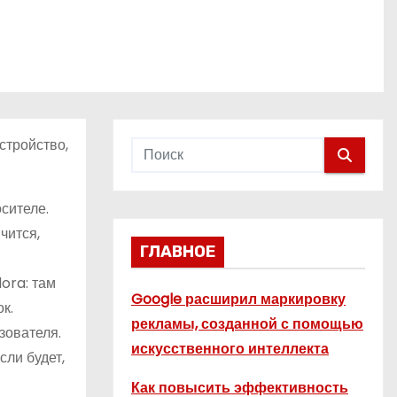
стройство,
сителе.
чится,
ГЛАВНОЕ
ora: там
Google расширил маркировку
к.
рекламы, созданной с помощью
ьзователя.
искусственного интеллекта
сли будет,
Как повысить эффективность