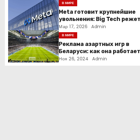
я
В МИРЕ
Meta готовит крупнейшие
п
увольнения: Big Tech реже
людей ради искусственно
Мар 17, 2026
Admin
о
интеллекта
В МИРЕ
з
Реклама азартных игр в
Беларуси: как она работае
а
Ноя 26, 2024
Admin
п
и
с
я
м