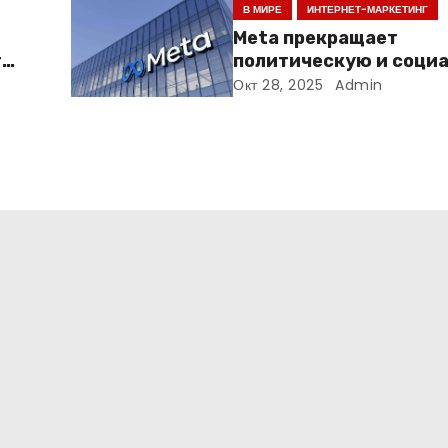
В МИРЕ
ИНТЕРНЕТ-МАРКЕТИНГ
Meta прекращает
т
политическую и соци
го
рекламу в ЕС. Почему 
Окт 28, 2025
Admin
меняет рынок цифров
рекламы?
т