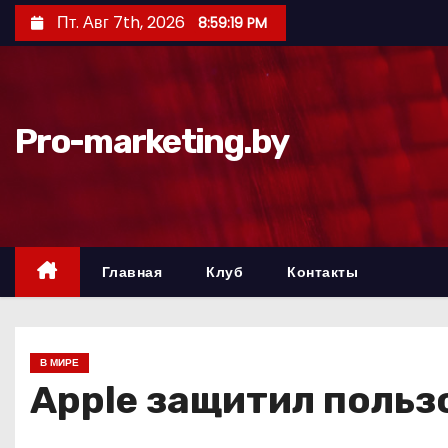
П
Пт. Авг 7th, 2026
8:59:20 PM
е
р
е
й
Pro-marketing.by
т
и
к
с
о
Главная
Клуб
Контакты
д
е
р
В МИРЕ
ж
Apple защитил польз
и
м