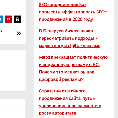
SEO-продвижения Как
повысить эффективность SEO-
продвижения в 2026 году
ь
В Беларуси бизнес начал
пересматривать подходы к
маркетингу и digital-рекламе
Meta прекращает политическую
и социальную рекламу в ЕС.
Почему это меняет рынок
цифровой рекламы?
Стратегии статейного
продвижения сайта: путь к
увеличению посещаемости и
росту авторитета