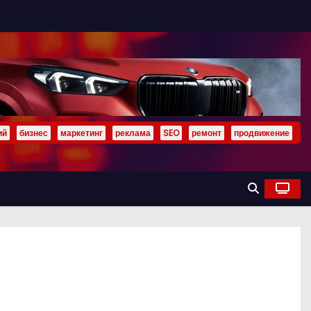
ий
бизнес
маркетинг
реклама
SEO
ремонт
продвижение