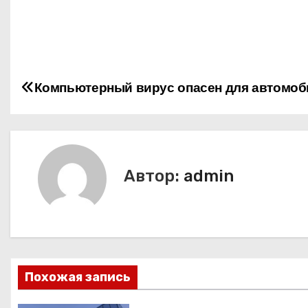
Н
Компьютерный вирус опасен для автомоб
а
в
и
Автор:
admin
г
а
ц
Похожая запись
и