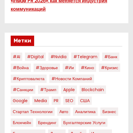
«Inside PR 2026»: как меняется индустрия
коммуникаций
Метки
#AI
#digital
#nvidia
#telegram
#банк
#война
#здоровье
#ии
#кино
#кризис
#криптовалюта
#новости Компаний
#санкции
#трамп
Apple
Blockchain
Google
Media
PR
SEO
США
Стартап Технологии
Авто
Аналитика
Бизнес
Блокчейн
Брендинг
Бухгалтерские Услуги