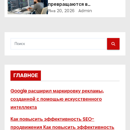
и
превращаются в
аналитические платформы
Янв 20, 2026
Admin
с
я
м
ГЛАВНОЕ
Google расширил маркировку рекламы,
созданной с помощью искусственного
интеллекта
Как повысить эффективность SEO-
продвижения Как повысить эффективность