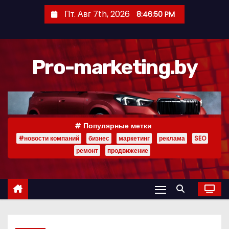
П
Пт. Авг 7th, 2026
8:46:51 PM
е
р
е
Pro-marketing.by
й
т
и
к
с
Популярные метки
о
#новости компаний
бизнес
маркетинг
реклама
SEO
д
ремонт
продвижение
е
р
ж
и
м