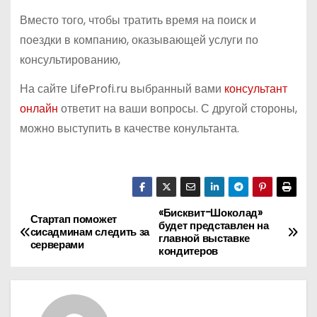
Вместо того, чтобы тратить время на поиск и
поездки в компанию, оказывающей услуги по
консультированию,
На сайте LifeProfi.ru выбранный вами
консультант
онлайн
ответит на ваши вопросы. С другой стороны,
можно выступить в качестве конультанта.
«Бисквит-Шоколад»
Н
Стартап поможет
будет представлен на
сисадминам следить за
главной выставке
а
серверами
кондитеров
в
и