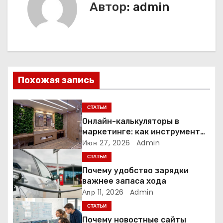
Автор:
admin
г
а
ц
и
Похожая запись
я
СТАТЬИ
п
Онлайн-калькуляторы в
маркетинге: как инструмент
о
расчёта стоимости
Июн 27, 2026
Admin
превращает посетителя в
СТАТЬИ
з
клиента
Почему удобство зарядки
а
важнее запаса хода
Апр 11, 2026
Admin
п
СТАТЬИ
Почему новостные сайты