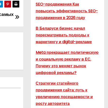
SEO-продвижения Как
повысить эффективность SEO-
 самых
продвижения в 2026 году
В Беларуси бизнес начал
пересматривать подходы к
маркетингу и digital-рекламе
Meta прекращает политическую
и социальную рекламу в ЕС.
Почему это меняет рынок
цифровой рекламы?
Стратегии статейного
продвижения сайта: путь к
увеличению посещаемости и
росту авторитета