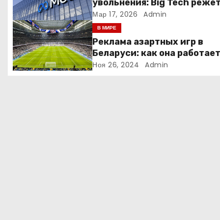
увольнения: Big Tech реже
людей ради искусственно
Мар 17, 2026
Admin
о
интеллекта
В МИРЕ
з
Реклама азартных игр в
Беларуси: как она работае
а
Ноя 26, 2024
Admin
п
и
с
я
м