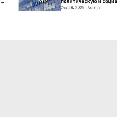
т
политическую и соци
го
рекламу в ЕС. Почему 
Окт 28, 2025
Admin
меняет рынок цифров
рекламы?
т