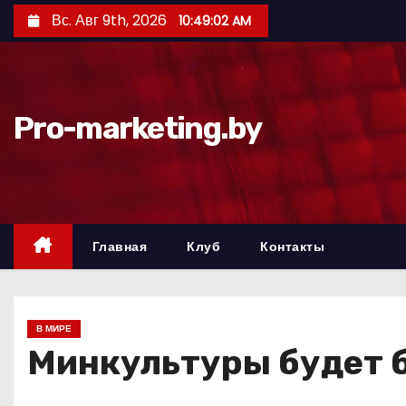
П
Вс. Авг 9th, 2026
10:49:03 AM
е
р
е
й
Pro-marketing.by
т
и
к
с
о
Главная
Клуб
Контакты
д
е
р
В МИРЕ
ж
Минкультуры будет б
и
м