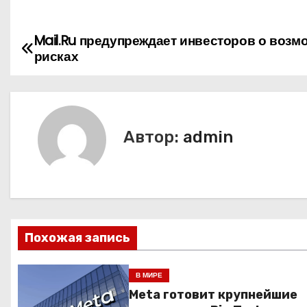
Mail.Ru предупреждает инвесторов о воз
Н
рисках
а
в
и
Автор:
admin
г
а
ц
Похожая запись
и
я
В МИРЕ
Meta готовит крупнейшие
п