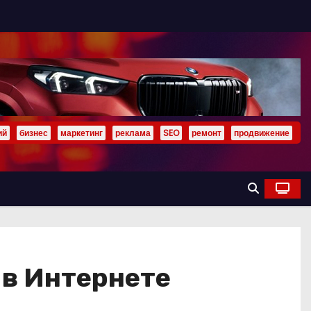
ий
бизнес
маркетинг
реклама
SEO
ремонт
продвижение
 в Интернете