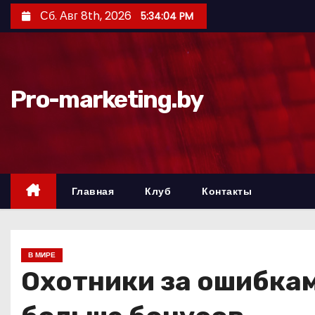
П
Сб. Авг 8th, 2026
5:34:05 PM
е
р
е
й
Pro-marketing.by
т
и
к
с
о
Главная
Клуб
Контакты
д
е
р
В МИРЕ
ж
Охотники за ошибкам
и
м