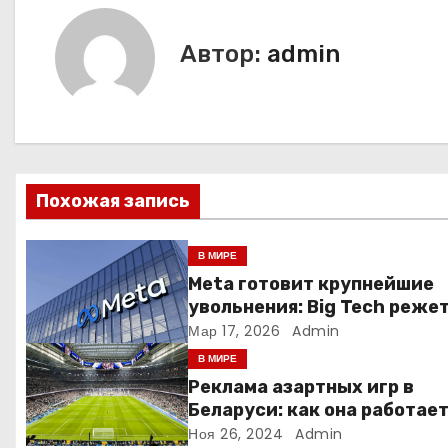
в
и
Автор:
admin
г
а
ц
Похожая запись
и
я
В МИРЕ
Meta готовит крупнейшие
п
увольнения: Big Tech реже
людей ради искусственно
Мар 17, 2026
Admin
о
интеллекта
В МИРЕ
з
Реклама азартных игр в
Беларуси: как она работае
а
Ноя 26, 2024
Admin