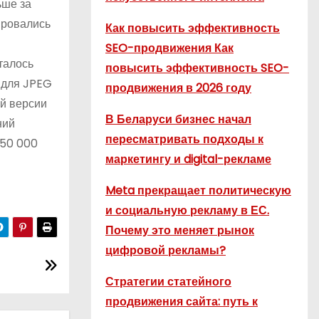
ьше за
ировались
Как повысить эффективность
SEO-продвижения Как
талось
повысить эффективность SEO-
 для JPEG
продвижения в 2026 году
й версии
В Беларуси бизнес начал
ний
пересматривать подходы к
250 000
маркетингу и digital-рекламе
Meta прекращает политическую
и социальную рекламу в ЕС.
Почему это меняет рынок
цифровой рекламы?
Стратегии статейного
продвижения сайта: путь к