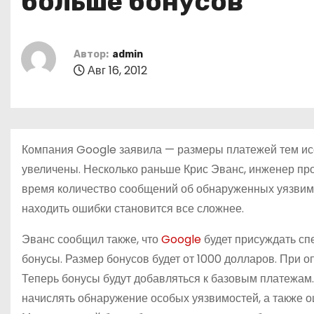
больше бонусов
о
м
у
Автор:
admin
Авг 16, 2012
Компания Google заявила — размеры платежей тем ис
увеличены. Несколько раньше Крис Эванс, инженер пр
время количество сообщений об обнаруженных уязвимос
находить ошибки становится все сложнее.
Эванс сообщил также, что
Google
будет присуждать сп
бонусы. Размер бонусов будет от 1000 долларов. При 
Теперь бонусы будут добавляться к базовым платежам.
начислять обнаружение особых уязвимостей, а также 