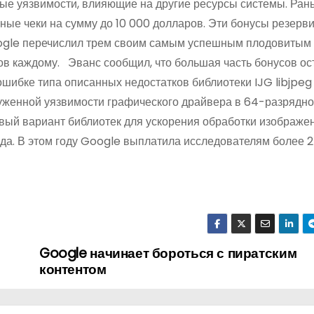
ые уязвимости, влияющие на другие ресурсы системы. Ран
ые чеки на сумму до 10 000 долларов. Эти бонусы резерв
 Google перечислил трем своим самым успешным плодовитым
в каждому. Эванс сообщил, что большая часть бонусов ос
шибке типа описанных недостатков библиотеки IJG libjpeg
уженной уязвимости графического драйвера в 64-разрядно
вый вариант библиотек для ускорения обработки изображе
года. В этом году Google выплатила исследователям более 
Google начинает бороться с пиратским
контентом