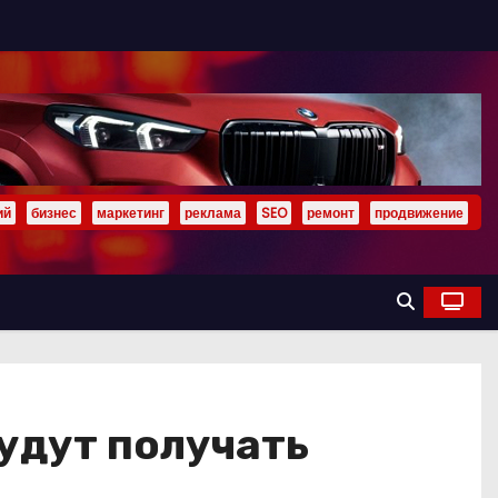
ий
бизнес
маркетинг
реклама
SEO
ремонт
продвижение
удут получать