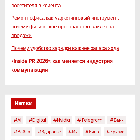
посетителя в клиента
Ремонт офиса как маркетинговый инструмент:
почему физическое пространство влияет на
продажи
Почему удобство зарядки важнее запаса хода
«Inside PR 2026»: как меняется индустрия
коммуникаций
Метки
#AI
#digital
#nvidia
#telegram
#банк
#война
#здоровье
#ии
#кино
#кризис