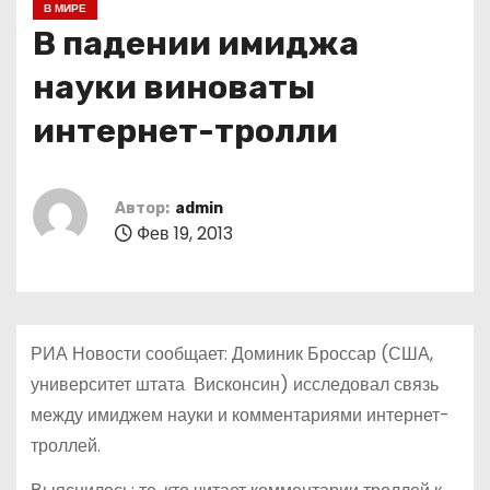
В МИРЕ
о
В падении имиджа
м
у
науки виноваты
интернет-тролли
Автор:
admin
Фев 19, 2013
РИА Новости сообщает: Доминик Броссар (США,
университет штата Висконсин) исследовал связь
между имиджем науки и комментариями интернет-
троллей.