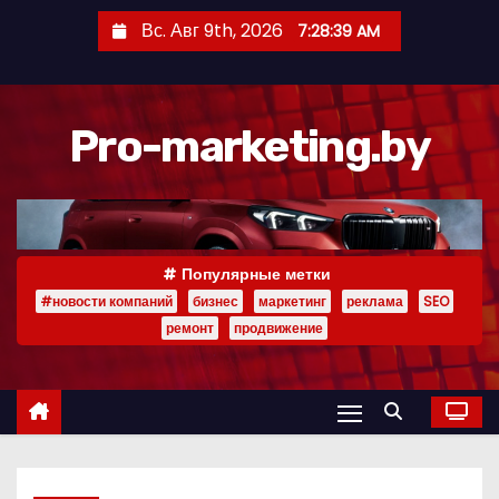
П
Вс. Авг 9th, 2026
7:28:40 AM
е
р
е
Pro-marketing.by
й
т
и
к
с
Популярные метки
о
#новости компаний
бизнес
маркетинг
реклама
SEO
д
ремонт
продвижение
е
р
ж
и
м