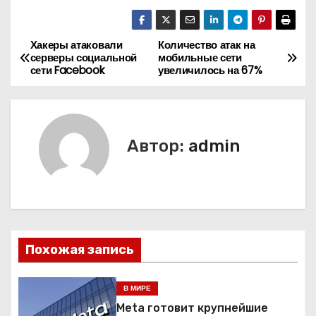
Хакеры атаковали
Количество атак на
Н
серверы социальной
мобильные сети
сети Facebook
увеличилось на 67%
а
в
и
Автор:
admin
г
а
ц
Похожая запись
и
я
В МИРЕ
Meta готовит крупнейшие