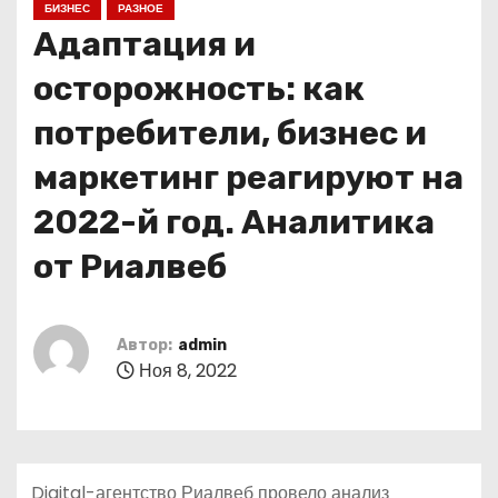
БИЗНЕС
РАЗНОЕ
о
Адаптация и
м
у
осторожность: как
потребители, бизнес и
маркетинг реагируют на
2022-й год. Аналитика
от Риалвеб
Автор:
admin
Ноя 8, 2022
Digital-агентство Риалвеб провело анализ