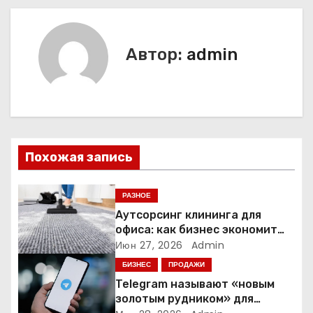
и
г
Автор:
admin
а
ц
и
я
Похожая запись
п
РАЗНОЕ
о
Аутсорсинг клининга для
офиса: как бизнес экономит
з
время и деньги на уборке
Июн 27, 2026
Admin
БИЗНЕС
ПРОДАЖИ
а
Telegram называют «новым
золотым рудником» для
п