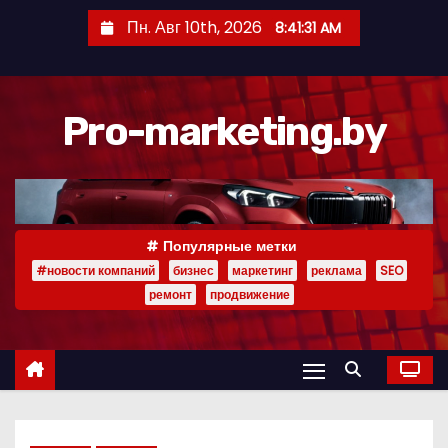
П
Пн. Авг 10th, 2026
8:41:32 AM
е
р
е
Pro-marketing.by
й
т
и
к
с
Популярные метки
о
#новости компаний
бизнес
маркетинг
реклама
SEO
д
ремонт
продвижение
е
р
ж
и
м