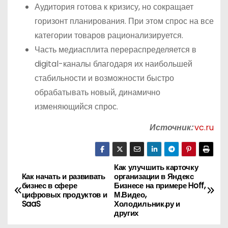
Аудитория готова к кризису, но сокращает
горизонт планирования. При этом спрос на все
категории товаров рационализируется.
Часть медиасплита перераспределяется в
digital-каналы благодаря их наибольшей
стабильности и возможности быстро
обрабатывать новый, динамично
изменяющийся спрос.
Источник:
vc.ru
Как улучшить карточку
Н
Как начать и развивать
организации в Яндекс
бизнес в сфере
Бизнесе на примере Hoff,
а
цифровых продуктов и
М.Видео,
SaaS
Холодильник.ру и
в
других