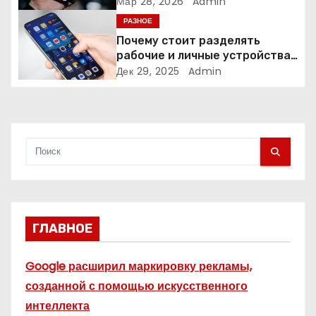
креаторов: как блогеры
Мар 28, 2026
Admin
создают онлайн-бизнес
и
РАЗНОЕ
Почему стоит разделять
с
рабочие и личные устройства
— и чем опасно всё смешивать
Дек 29, 2025
Admin
я
м
ГЛАВНОЕ
Google расширил маркировку рекламы,
созданной с помощью искусственного
интеллекта