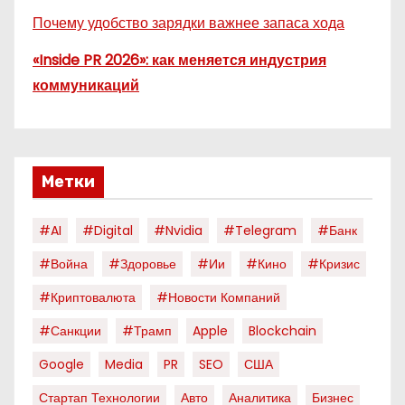
Почему удобство зарядки важнее запаса хода
«Inside PR 2026»: как меняется индустрия
коммуникаций
Метки
#AI
#digital
#nvidia
#telegram
#банк
#война
#здоровье
#ии
#кино
#кризис
#криптовалюта
#новости Компаний
#санкции
#трамп
Apple
Blockchain
Google
Media
PR
SEO
США
Стартап Технологии
Авто
Аналитика
Бизнес