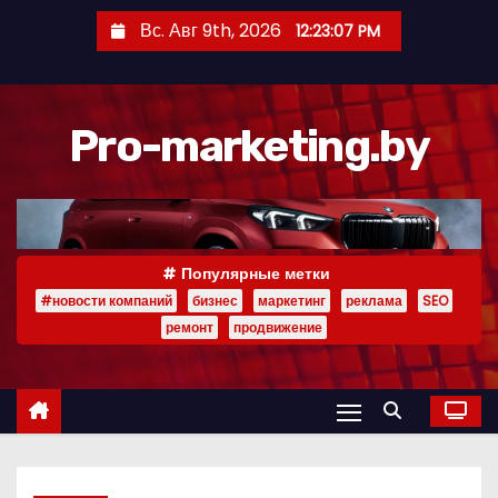
П
Вс. Авг 9th, 2026
12:23:07 PM
е
р
е
Pro-marketing.by
й
т
и
к
с
Популярные метки
о
#новости компаний
бизнес
маркетинг
реклама
SEO
д
ремонт
продвижение
е
р
ж
и
м