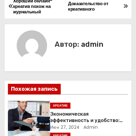
Хороший онлайн-
Н
Доказательство от
креатив похож на
креативного
журнальный
а
в
и
Автор:
admin
г
а
ц
Похожая запись
и
я
КРЕАТИВ
Экономическая
п
эффективность и удобство:
преимущества бухгалтерских
Июн 27, 2024
Admin
о
услуг на аутсорсинге
КРЕАТИВ