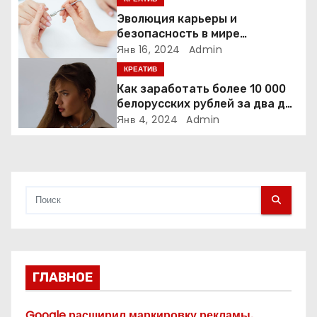
з
Эволюция карьеры и
безопасность в мире
а
маникюра – История Анны
Янв 16, 2024
Admin
Денисовой
КРЕАТИВ
п
Как заработать более 10 000
и
белорусских рублей за два дня
на красивой профессии.
Янв 4, 2024
Admin
с
Бьюти-блогер «Янина
Рыбакова» Минск
я
м
ГЛАВНОЕ
Google расширил маркировку рекламы,