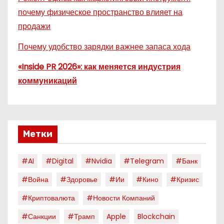
почему физическое пространство влияет на
продажи
Почему удобство зарядки важнее запаса хода
«Inside PR 2026»: как меняется индустрия
коммуникаций
Метки
#AI
#digital
#nvidia
#telegram
#банк
#война
#здоровье
#ии
#кино
#кризис
#криптовалюта
#новости Компаний
#санкции
#трамп
Apple
Blockchain