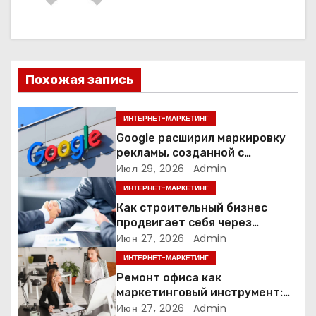
г
а
ц
Похожая запись
и
я
ИНТЕРНЕТ-МАРКЕТИНГ
Google расширил маркировку
п
рекламы, созданной с
помощью искусственного
Июл 29, 2026
Admin
о
интеллекта
ИНТЕРНЕТ-МАРКЕТИНГ
з
Как строительный бизнес
продвигает себя через
а
контент: кейс кровельных
Июн 27, 2026
Admin
компаний
ИНТЕРНЕТ-МАРКЕТИНГ
п
Ремонт офиса как
и
маркетинговый инструмент:
почему физическое
Июн 27, 2026
Admin