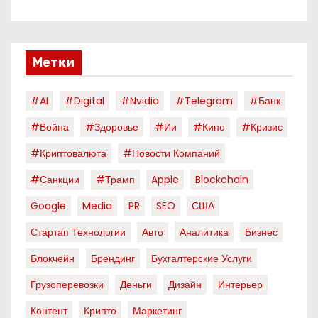
Метки
#AI
#digital
#nvidia
#telegram
#банк
#война
#здоровье
#ии
#кино
#кризис
#криптовалюта
#новости Компаний
#санкции
#трамп
Apple
Blockchain
Google
Media
PR
SEO
США
Стартап Технологии
Авто
Аналитика
Бизнес
Блокчейн
Брендинг
Бухгалтерские Услуги
Грузоперевозки
Деньги
Дизайн
Интерьер
Контент
Крипто
Маркетинг