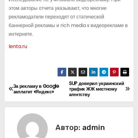
этом авторы отчета указывают, что многие
рекламодатели переходят от статической
баннерной рекламы и rich media к видеорекламе в
интернете.
lenta.ru
SUP доверил украинский
Н
За рекламу в Google
трафик ЖЖ местному
заплатит «Яндекс»
агентству
а
в
и
Автор:
admin