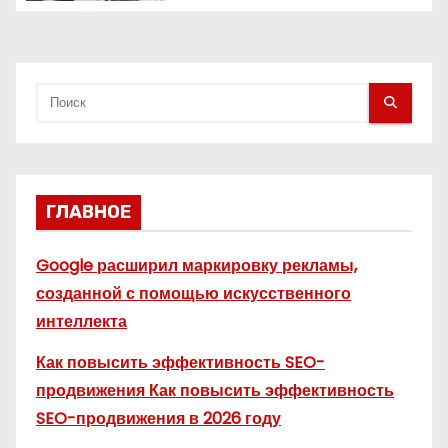
с
пространство влияет на
продажи
я
м
ГЛАВНОЕ
Google расширил маркировку рекламы,
созданной с помощью искусственного
интеллекта
Как повысить эффективность SEO-
продвижения Как повысить эффективность
SEO-продвижения в 2026 году