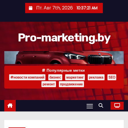
П
Пт. Авг 7th, 2026
10:37:22 AM
е
р
е
Pro-marketing.by
й
т
и
к
с
Популярные метки
о
#новости компаний
бизнес
маркетинг
реклама
SEO
д
ремонт
продвижение
е
р
ж
и
м