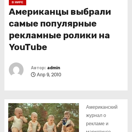
В МИРЕ
о
Американцы выбрали
м
у
самые популярные
рекламные ролики на
YouTube
Автор:
admin
Апр 9, 2010
Американский
журнал о
рекламе и
маркетинге