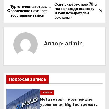
Советская реклама 70-х
Н
Туристическая отрасль
годов передана автору
постепенно начинает
«Ночи пожирателей
а
восстанавливаться
рекламы»
в
и
Автор:
admin
г
а
ц
и
Похожая запись
я
В МИРЕ
п
Meta готовит крупнейшие
увольнения: Big Tech режет