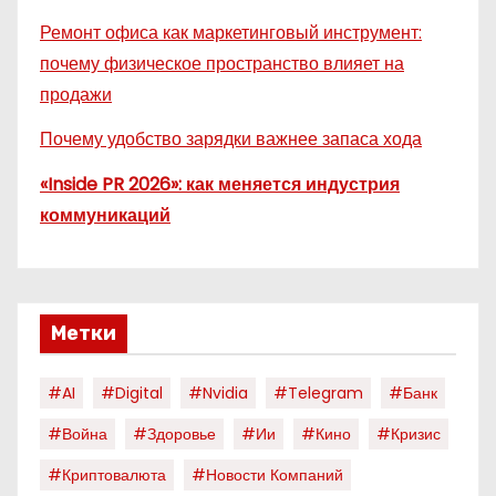
Ремонт офиса как маркетинговый инструмент:
почему физическое пространство влияет на
продажи
Почему удобство зарядки важнее запаса хода
«Inside PR 2026»: как меняется индустрия
коммуникаций
Метки
#AI
#digital
#nvidia
#telegram
#банк
#война
#здоровье
#ии
#кино
#кризис
#криптовалюта
#новости Компаний