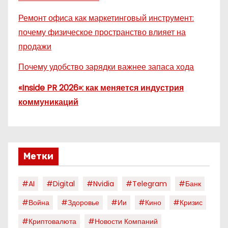
Ремонт офиса как маркетинговый инструмент:
почему физическое пространство влияет на
продажи
Почему удобство зарядки важнее запаса хода
«Inside PR 2026»: как меняется индустрия
коммуникаций
Метки
#AI
#digital
#nvidia
#telegram
#банк
#война
#здоровье
#ии
#кино
#кризис
#криптовалюта
#новости Компаний