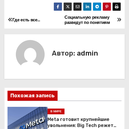
Социальную рекламу
Н
Где есть все…
разведут по понятиям
а
в
Автор:
admin
и
г
а
ц
Похожая запись
и
В МИРЕ
я
Meta готовит крупнейшие
увольнения: Big Tech режет