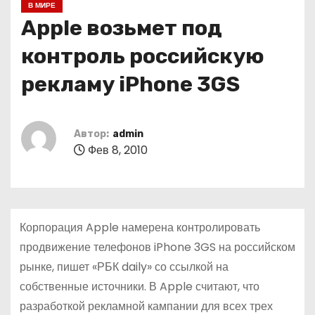
В МИРЕ
о
Аpple возьмет под
м
у
контроль российскую
рекламу iPhone 3GS
Автор:
admin
Фев 8, 2010
Корпорация Apple намерена контролировать
продвижение телефонов iPhone 3GS на российском
рынке, пишет «РБК daily» со ссылкой на
собственные источники. В Apple считают, что
разработкой рекламной кампании для всех трех