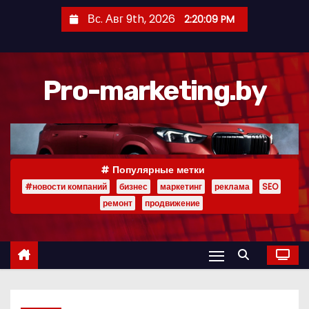
П
Вс. Авг 9th, 2026
2:20:10 PM
е
р
е
Pro-marketing.by
й
т
и
к
с
Популярные метки
о
#новости компаний
бизнес
маркетинг
реклама
SEO
д
ремонт
продвижение
е
р
ж
и
м