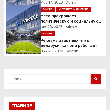
п
людей ради искусственного
Мар 17, 2026
Admin
интеллекта
о
В МИРЕ
ИНТЕРНЕТ-МАРКЕТИНГ
Meta прекращает
з
политическую и социальную
рекламу в ЕС. Почему это
Окт 28, 2025
Admin
а
меняет рынок цифровой
В МИРЕ
рекламы?
п
Реклама азартных игр в
Беларуси: как она работает
и
Ноя 26, 2024
Admin
с
я
м
ГЛАВНОЕ