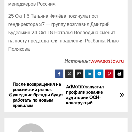
менеджеров России».
25 Окт 1 5 Татьяна Филёва покинула пост
гендиректора S7 — группу возглавил Дмитрий
Куделькин 24 Окт 1 8 Наталья Воеводина сменит
на посту председателя правления Росбанка Илью
Полякова
Источник:
www.sostav.ru
После возвращения на
Н
AdMetrix запустил
российский рынок
профилирование
ушедшие бренды будут
а
аудитории OOH-
работать по новым
конструкций
правилам
в
и