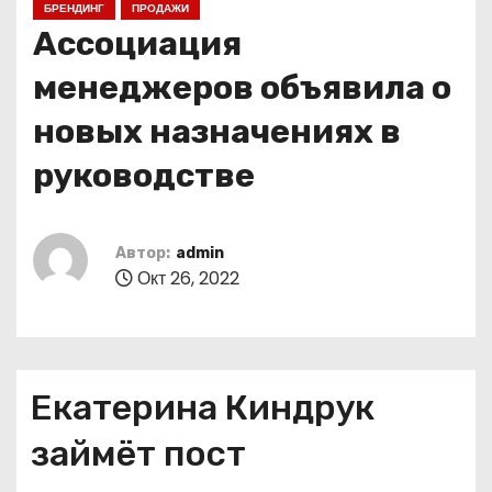
БРЕНДИНГ
ПРОДАЖИ
о
Ассоциация
м
у
менеджеров объявила о
новых назначениях в
руководстве
Автор:
admin
Окт 26, 2022
Екатерина Киндрук
займёт пост