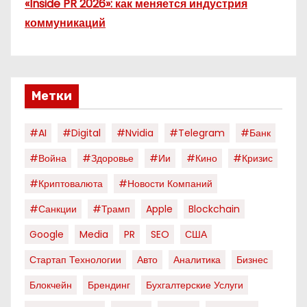
«Inside PR 2026»: как меняется индустрия
коммуникаций
Метки
#AI
#digital
#nvidia
#telegram
#банк
#война
#здоровье
#ии
#кино
#кризис
#криптовалюта
#новости Компаний
#санкции
#трамп
Apple
Blockchain
Google
Media
PR
SEO
США
Стартап Технологии
Авто
Аналитика
Бизнес
Блокчейн
Брендинг
Бухгалтерские Услуги