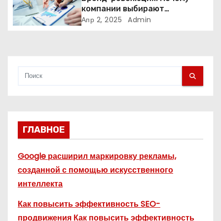
компании выбирают
с
адаптивные логотипы?
Апр 2, 2025
Admin
я
м
ГЛАВНОЕ
Google расширил маркировку рекламы,
созданной с помощью искусственного
интеллекта
Как повысить эффективность SEO-
продвижения Как повысить эффективность