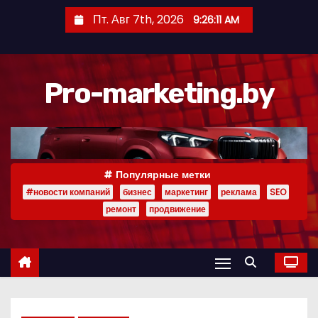
П
Пт. Авг 7th, 2026
9:26:12 AM
е
р
е
Pro-marketing.by
й
т
и
к
с
Популярные метки
о
#новости компаний
бизнес
маркетинг
реклама
SEO
д
ремонт
продвижение
е
р
ж
и
м