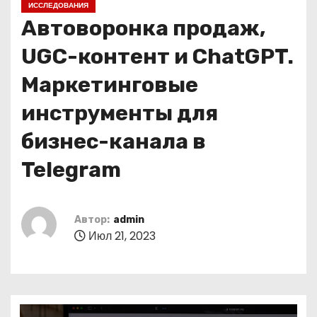
ИССЛЕДОВАНИЯ
о
Автоворонка продаж,
м
у
UGC-контент и ChatGPT.
Маркетинговые
инструменты для
бизнес-канала в
Telegram
Автор:
admin
Июл 21, 2023