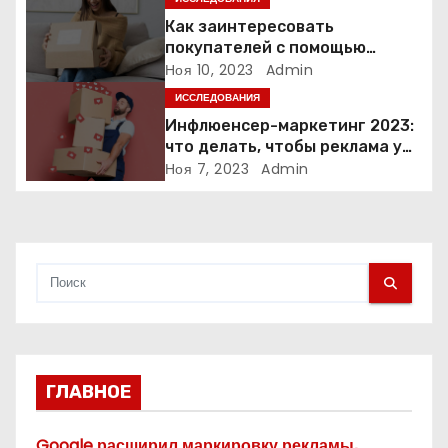
з
Как заинтересовать
а
покупателей с помощью
неопределенности: 3 способа
Ноя 10, 2023
Admin
п
ИССЛЕДОВАНИЯ
Инфлюенсер-маркетинг 2023:
и
что делать, чтобы реклама у
блогеров работала?
Ноя 7, 2023
Admin
с
я
м
ГЛАВНОЕ
Google расширил маркировку рекламы,