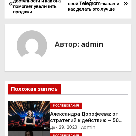
доступности и как она
свой Telegram-канал и
помогает увеличить
а
как делать это лучше
продажи
в
и
Автор:
admin
г
а
ц
и
Похожая запись
я
ИССЛЕДОВАНИЯ
п
Александра Дорофеева: от
стратегий к действию — 50
о
точек роста онлайн-школы
Дек 29, 2023
Admin
ИССЛЕДОВАНИЯ