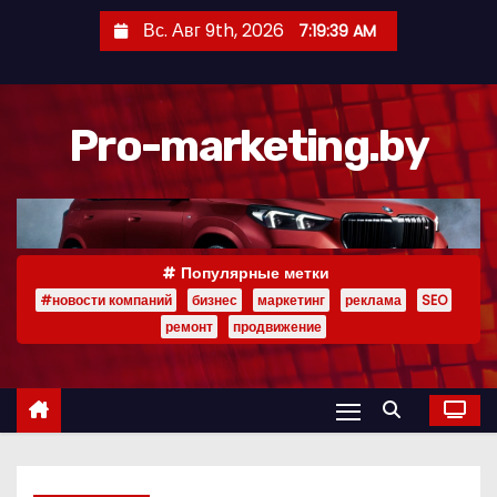
П
Вс. Авг 9th, 2026
7:19:40 AM
е
р
е
Pro-marketing.by
й
т
и
к
с
Популярные метки
о
#новости компаний
бизнес
маркетинг
реклама
SEO
д
ремонт
продвижение
е
р
ж
и
м