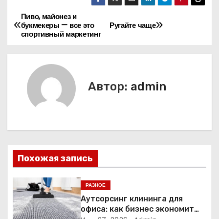
Пиво, майонез и
Н
букмекеры — все это
Ругайте чаще
спортивный маркетинг
а
в
и
Автор:
admin
г
а
ц
Похожая запись
и
я
РАЗНОЕ
Аутсорсинг клининга для
п
офиса: как бизнес экономит