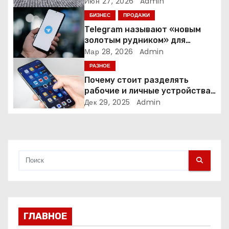
время и деньги на уборке
Июн 27, 2026
Admin
о
БИЗНЕС
ПРОДАЖИ
з
Telegram называют «новым
золотым рудником» для
а
креаторов: как блогеры
Мар 28, 2026
Admin
создают онлайн-бизнес
РАЗНОЕ
п
Почему стоит разделять
и
рабочие и личные устройства
— и чем опасно всё смешивать
Дек 29, 2025
Admin
с
я
м
ГЛАВНОЕ