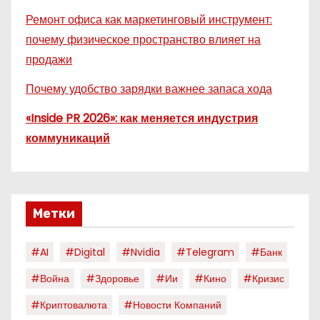
Ремонт офиса как маркетинговый инструмент:
почему физическое пространство влияет на
продажи
Почему удобство зарядки важнее запаса хода
«Inside PR 2026»: как меняется индустрия
коммуникаций
Метки
#AI
#digital
#nvidia
#telegram
#банк
#война
#здоровье
#ии
#кино
#кризис
#криптовалюта
#новости Компаний