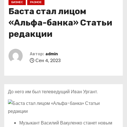
БИЗНЕС
РАЗНОЕ
о
Баста стал лицом
м
у
«Альфа-банка» Статьи
редакции
Автор:
admin
Сен 4, 2023
До него им был телеведущий Иван Ургант.
Музыкант Василий Вакуленко станет новым