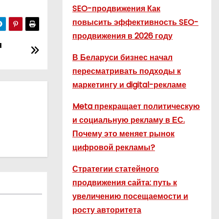
SEO-продвижения Как
повысить эффективность SEO-
продвижения в 2026 году
я
В Беларуси бизнес начал
пересматривать подходы к
маркетингу и digital-рекламе
Meta прекращает политическую
и социальную рекламу в ЕС.
Почему это меняет рынок
цифровой рекламы?
Стратегии статейного
продвижения сайта: путь к
увеличению посещаемости и
росту авторитета