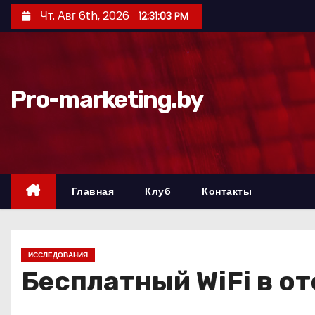
П
Чт. Авг 6th, 2026
12:31:04 PM
е
р
е
й
Pro-marketing.by
т
и
к
с
о
Главная
Клуб
Контакты
д
е
р
ИССЛЕДОВАНИЯ
ж
Бесплатный WiFi в о
и
м