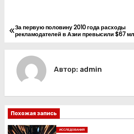
За первую половину 2010 года расходы
Н
рекламодателей в Азии превысили $67 м
а
в
и
Автор:
admin
г
а
ц
Похожая запись
и
я
ИССЛЕДОВАНИЯ