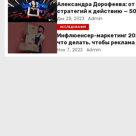
Александра Дорофеева: от
п
стратегий к действию — 5
точек роста онлайн-школы
Дек 29, 2023
Admin
о
ИССЛЕДОВАНИЯ
з
Инфлюенсер-маркетинг 20
что делать, чтобы реклама
а
блогеров работала?
Ноя 7, 2023
Admin
п
и
с
я
м