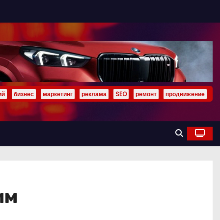
ий
бизнес
маркетинг
реклама
SEO
ремонт
продвижение
им