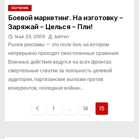
ОБУЧЕНИЕ
Боевой маркетинг. На изготовку –
Заряжай – Целься – Пли!
Май 29, 2009
Admin
Рынок рекламы — это поле боя, на котором
непрерывно проходят ожесточенные сражения.
Военные действия ведутся на всех фронтах:
смертельные схватки за лояльность целевой
аудитории, партизанские вылазки против
конкурентов, «холодная война»…
П
1
…
14
15
а
г