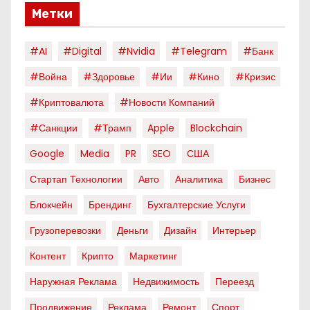
Метки
#AI
#digital
#nvidia
#telegram
#банк
#война
#здоровье
#ии
#кино
#кризис
#криптовалюта
#новости Компаний
#санкции
#трамп
Apple
Blockchain
Google
Media
PR
SEO
США
Стартап Технологии
Авто
Аналитика
Бизнес
Блокчейн
Брендинг
Бухгалтерские Услуги
Грузоперевозки
Деньги
Дизайн
Интерьер
Контент
Крипто
Маркетинг
Наружная Реклама
Недвижимость
Переезд
Продвижение
Реклама
Ремонт
Спорт