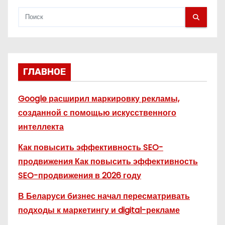
и
н
а
ГЛАВНОЕ
ц
и
Google расширил маркировку рекламы,
созданной с помощью искусственного
я
интеллекта
з
Как повысить эффективность SEO-
а
продвижения Как повысить эффективность
SEO-продвижения в 2026 году
п
В Беларуси бизнес начал пересматривать
и
подходы к маркетингу и digital-рекламе