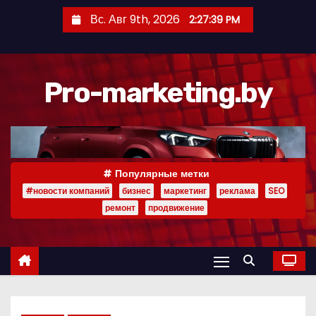
П
Вс. Авг 9th, 2026
2:27:40 PM
е
р
е
Pro-marketing.by
й
т
и
к
с
Популярные метки
о
#новости компаний
бизнес
маркетинг
реклама
SEO
д
ремонт
продвижение
е
р
ж
и
м