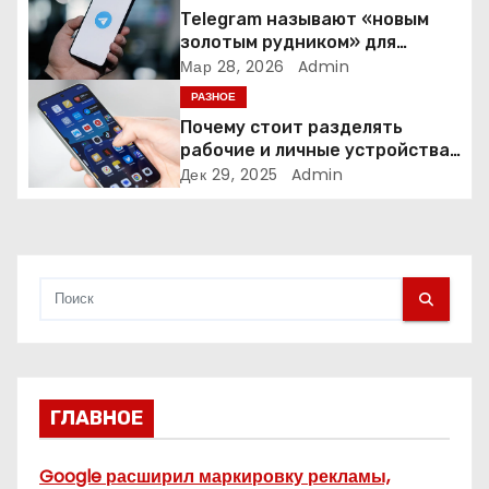
а
Telegram называют «новым
золотым рудником» для
п
креаторов: как блогеры
Мар 28, 2026
Admin
создают онлайн-бизнес
РАЗНОЕ
и
Почему стоит разделять
рабочие и личные устройства
с
— и чем опасно всё смешивать
Дек 29, 2025
Admin
я
м
ГЛАВНОЕ
Google расширил маркировку рекламы,