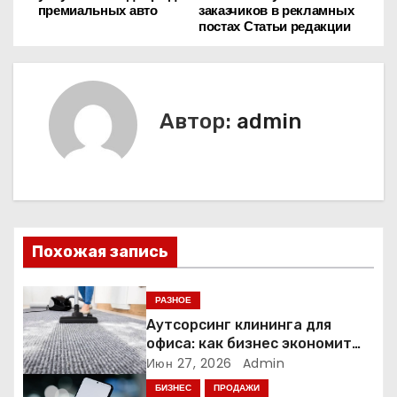
а
премиальных авто
заказчиков в рекламных
постах Статьи редакции
в
и
г
Автор:
admin
а
ц
и
Похожая запись
я
п
РАЗНОЕ
Аутсорсинг клининга для
о
офиса: как бизнес экономит
время и деньги на уборке
Июн 27, 2026
Admin
з
БИЗНЕС
ПРОДАЖИ