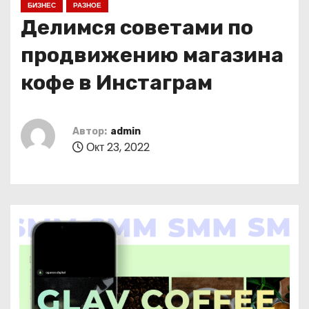
БИЗНЕС
РАЗНОЕ
о
Делимся советами по
м
у
продвижению магазина
кофе в Инстаграм
Автор:
admin
Окт 23, 2022