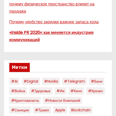
почему физическое пространство влияет на
продажи
Почему удобство зарядки важнее запаса хода
«Inside PR 2026»: как меняется индустрия
коммуникаций
Метки
#AI
#digital
#nvidia
#telegram
#банк
#война
#здоровье
#ии
#кино
#кризис
#криптовалюта
#новости Компаний
#санкции
#трамп
Apple
Blockchain