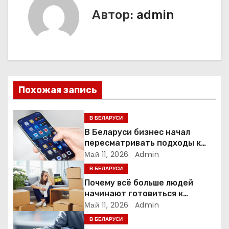
г
Автор:
admin
а
ц
и
Похожая запись
я
п
В БЕЛАРУСИ
В Беларуси бизнес начал
о
пересматривать подходы к
маркетингу и digital-рекламе
Май 11, 2026
Admin
з
В БЕЛАРУСИ
а
Почему всё больше людей
начинают готовиться к
п
переезду заранее
Май 11, 2026
Admin
В БЕЛАРУСИ