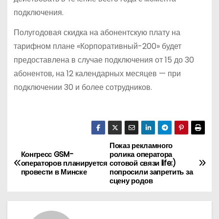
подключения.
Полугодовая скидка на абонентскую плату на
тарифном плане «Корпоративный-200» будет
предоставлена в случае подключения от 15 до 30
абонентов, на 12 календарных месяцев — при
подключении 30 и более сотрудников.
Показ рекламного
Н
Конгресс GSM-
ролика оператора
операторов планируется
сотовой связи life:)
а
провести в Минске
попросили запретить за
сцену родов
в
и