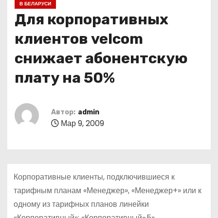
В БЕЛАРУСИ
о
Для корпоративных
м
у
клиентов velcom
снижает абонентскую
плату на 50%
Автор:
admin
Мар 9, 2009
Корпоративные клиенты, подключившиеся к
тарифным планам «Менеджер», «Менеджер+» или к
одному из тарифных планов линейки
«Корпоративный»: «Корпоративный-5»,