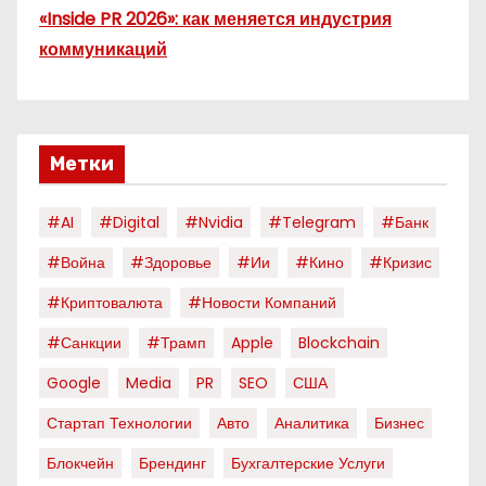
«Inside PR 2026»: как меняется индустрия
коммуникаций
Метки
#AI
#digital
#nvidia
#telegram
#банк
#война
#здоровье
#ии
#кино
#кризис
#криптовалюта
#новости Компаний
#санкции
#трамп
Apple
Blockchain
Google
Media
PR
SEO
США
Стартап Технологии
Авто
Аналитика
Бизнес
Блокчейн
Брендинг
Бухгалтерские Услуги