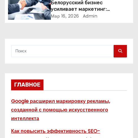
и
Белорусский бизнес
усиливает маркетинг:
с
компании меняют стратегии
Мар 16, 2026
Admin
продвижения
я
м
ГЛАВНОЕ
Google расширил маркировку рекламы,
созданной с помощью искусственного
интеллекта
Как повысить эффективность SEO-