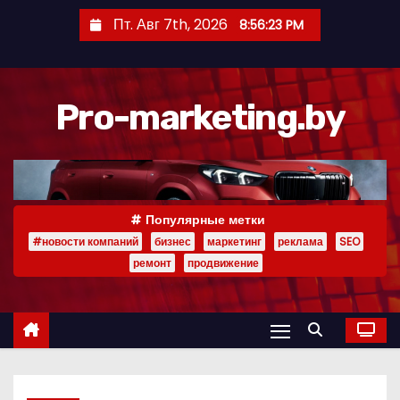
П
Пт. Авг 7th, 2026
8:56:24 PM
е
р
е
Pro-marketing.by
й
т
и
к
с
Популярные метки
о
#новости компаний
бизнес
маркетинг
реклама
SEO
д
ремонт
продвижение
е
р
ж
и
м