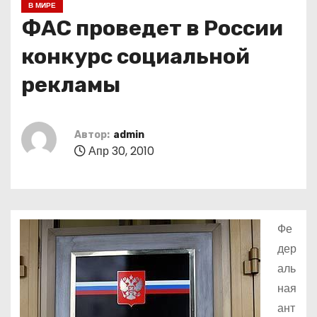
В МИРЕ
о
ФАС проведет в России
м
у
конкурс социальной
рекламы
Автор:
admin
Апр 30, 2010
Фе
дер
аль
ная
ант