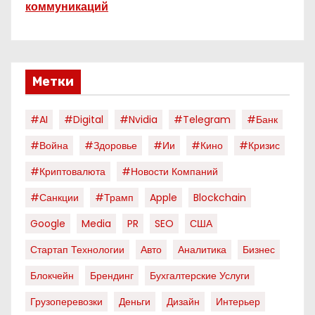
коммуникаций
Метки
#AI
#digital
#nvidia
#telegram
#банк
#война
#здоровье
#ии
#кино
#кризис
#криптовалюта
#новости Компаний
#санкции
#трамп
Apple
Blockchain
Google
Media
PR
SEO
США
Стартап Технологии
Авто
Аналитика
Бизнес
Блокчейн
Брендинг
Бухгалтерские Услуги
Грузоперевозки
Деньги
Дизайн
Интерьер