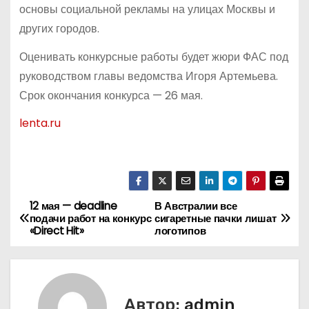
основы социальной рекламы на улицах Москвы и
других городов.
Оценивать конкурсные работы будет жюри ФАС под
руководством главы ведомства Игоря Артемьева.
Срок окончания конкурса — 26 мая.
lenta.ru
12 мая — deadline
В Австралии все
Н
подачи работ на конкурс
сигаретные пачки лишат
«Direct Hit»
логотипов
а
в
и
Автор:
admin