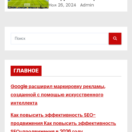
и
Ноя 26, 2024
Admin
с
я
м
ГЛАВНОЕ
Google расширил маркировку рекламы,
созданной с помощью искусственного
интеллекта
Как повысить эффективность SEO-
продвижения Как повысить эффективность
SEO-продвижения в 2026 году