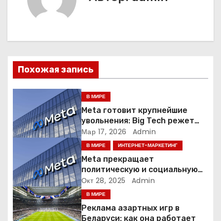
г
а
ц
Похожая запись
и
я
В МИРЕ
Meta готовит крупнейшие
п
увольнения: Big Tech режет
людей ради искусственного
Мар 17, 2026
Admin
о
интеллекта
В МИРЕ
ИНТЕРНЕТ-МАРКЕТИНГ
з
Meta прекращает
политическую и социальную
а
рекламу в ЕС. Почему это
Окт 28, 2025
Admin
меняет рынок цифровой
В МИРЕ
п
рекламы?
Реклама азартных игр в
Беларуси: как она работает