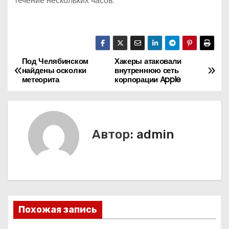
течение нескольких часов.
Под Челябинском
Хакеры атаковали
Н
найдены осколки
внутреннюю сеть
метеорита
корпорации Apple
а
в
и
Автор:
admin
г
а
ц
Похожая запись
и