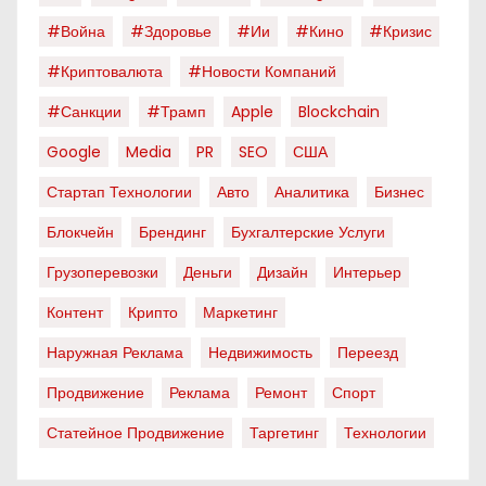
#война
#здоровье
#ии
#кино
#кризис
#криптовалюта
#новости Компаний
#санкции
#трамп
Apple
Blockchain
Google
Media
PR
SEO
США
Стартап Технологии
Авто
Аналитика
Бизнес
Блокчейн
Брендинг
Бухгалтерские Услуги
Грузоперевозки
Деньги
Дизайн
Интерьер
Контент
Крипто
Маркетинг
Наружная Реклама
Недвижимость
Переезд
Продвижение
Реклама
Ремонт
Спорт
Статейное Продвижение
Таргетинг
Технологии