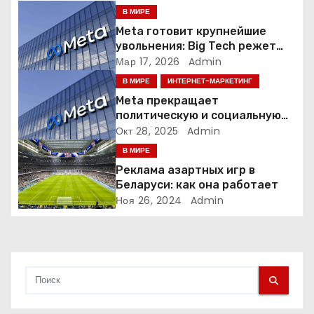
я
В МИРЕ
Meta готовит крупнейшие
п
увольнения: Big Tech режет
людей ради искусственного
Мар 17, 2026
Admin
о
интеллекта
В МИРЕ
ИНТЕРНЕТ-МАРКЕТИНГ
з
Meta прекращает
политическую и социальную
а
рекламу в ЕС. Почему это
Окт 28, 2025
Admin
меняет рынок цифровой
В МИРЕ
п
рекламы?
Реклама азартных игр в
и
Беларуси: как она работает
Ноя 26, 2024
Admin
с
я
м