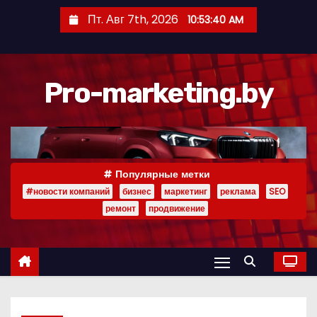
П
Пт. Авг 7th, 2026
10:53:41 AM
е
р
е
Pro-marketing.by
й
т
и
к
с
Популярные метки
о
#новости компаний
бизнес
маркетинг
реклама
SEO
д
ремонт
продвижение
е
р
ж
и
м