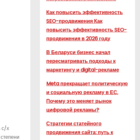
Как повысить эффективность
SEO-продвижения Как
повысить эффективность SEO-
продвижения в 2026 году
В Беларуси бизнес начал
пересматривать подходы к
маркетингу и digital-рекламе
Meta прекращает политическую
и социальную рекламу в ЕС.
Почему это меняет рынок
цифровой рекламы?
Стратегии статейного
 с/х
продвижения сайта: путь к
 степени