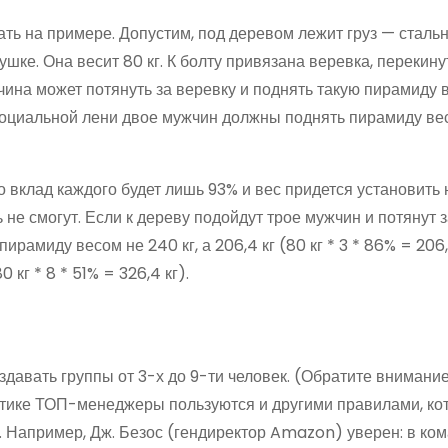
ь на примере. Допустим, под деревом лежит груз — сталь
ке. Она весит 80 кг. К болту привязана веревка, перекину
чина может потянуть за веревку и поднять такую пирамиду 
социальной лени двое мужчин должны поднять пирамиду вес
 вклад каждого будет лишь 93% и вес придется установить не
ть не смогут. Если к дереву подойдут трое мужчин и потянут з
ирамиду весом не 240 кг, а 206,4 кг (80 кг * 3 * 86% = 206,
 кг * 8 * 51% = 326,4 кг).
здавать группы от 3-х до 9-ти человек. (Обратите внимание
актике ТОП-менеджеры пользуются и другими правилами, ко
 Например, Дж. Безос (гендиректор Amazon) уверен: в ко