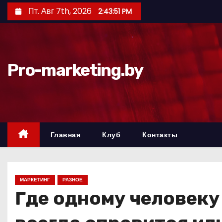
П
Пт. Авг 7th, 2026
2:43:52 PM
е
р
е
й
Pro-marketing.by
т
и
к
с
о
Главная
Клуб
Контакты
д
е
р
МАРКЕТИНГ
РАЗНОЕ
ж
Где одному человеку
и
м