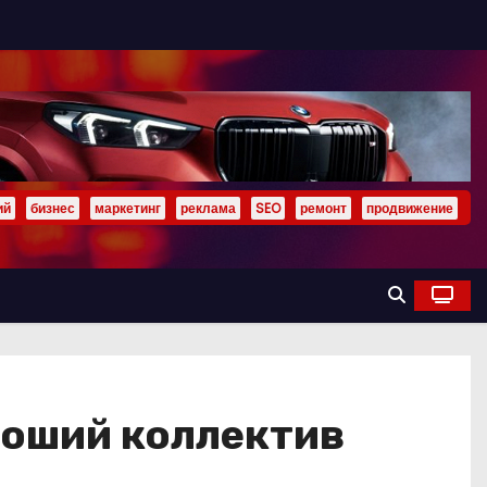
ий
бизнес
маркетинг
реклама
SEO
ремонт
продвижение
ороший коллектив