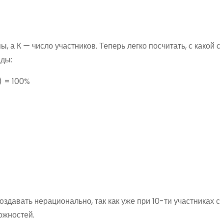
 а К — число участников. Теперь легко посчитать, с какой 
нды:
1) = 100%
здавать нерационально, так как уже при 10-ти участниках 
ожностей.