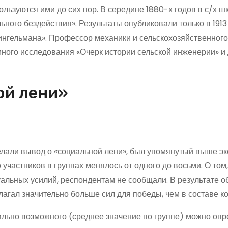
льзуются ими до сих пор. В середине 1880-х годов в с/х ш
ого бездействия». Результаты опубликовали только в 1913 
ингельмана». Профессор механики и сельскохозяйственного
ого исследования «Очерк истории сельской инженерии» и 
ой лени»
делали вывод о «социальной лени», был упомянутый выше э
участников в группах менялось от одного до восьми. О том,
альных усилий, респондентам не сообщали. В результате о
лагал значительно больше сил для победы, чем в составе к
ально возможного (среднее значение по группе) можно опр