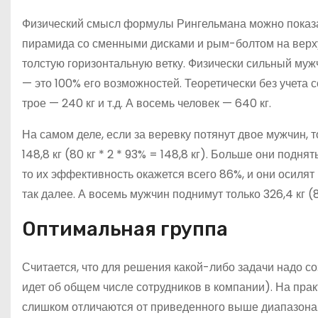
Физический смысл формулы Рингельмана можно показат
пирамида со сменными дисками и рым-болтом на верхуш
толстую горизонтальную ветку. Физически сильный муж
— это 100% его возможностей. Теоретически без учета 
трое — 240 кг и т.д. А восемь человек — 640 кг.
На самом деле, если за веревку потянут двое мужчин, то
148,8 кг (80 кг * 2 * 93% = 148,8 кг). Больше они подня
то их эффективность окажется всего 86%, и они осилят п
так далее. А восемь мужчин поднимут только 326,4 кг (80
Оптимальная группа
Считается, что для решения какой-либо задачи надо со
идет об общем числе сотрудников в компании). На пр
слишком отличаются от приведенного выше диапазона.