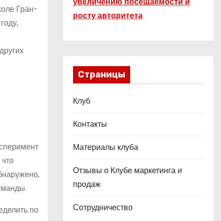
увеличению посещаемости и
коле Гран-
росту авторитета
году,
других
Страницы
Клуб
Контакты
ксперимент
Материалы клуба
 что
Отзывы о Клубе маркетинга и
бнаружено,
продаж
оманды.
Сотрудничество
еделить по