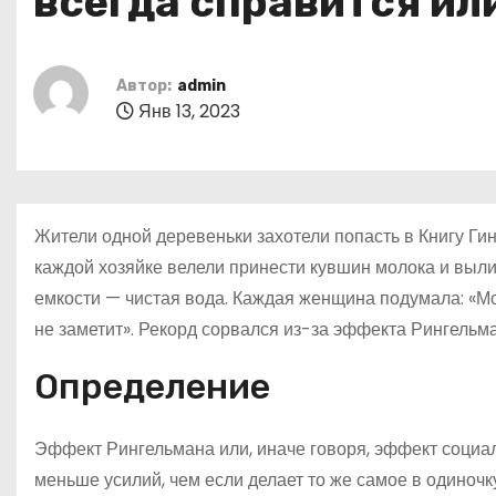
всегда справится ил
о
м
у
Автор:
admin
Янв 13, 2023
Жители одной деревеньки захотели попасть в Книгу Гин
каждой хозяйке велели принести кувшин молока и вылить
емкости — чистая вода. Каждая женщина подумала: «Мо
не заметит». Рекорд сорвался из-за эффекта Рингельма
Определение
Эффект Рингельмана или, иначе говоря, эффект социальн
меньше усилий, чем если делает то же самое в одиночк