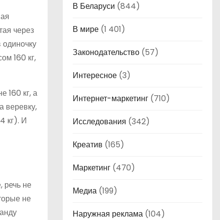
В Беларуси
(844)
ная
В мире
(1 401)
тая через
в одиночку
Законодательство
(57)
ом 160 кг,
Интересное
(3)
 160 кг, а
Интернет-маркетинг
(710)
а веревку,
4 кг). И
Исследования
(342)
Креатив
(165)
Маркетинг
(470)
, речь не
Медиа
(199)
торые не
манду
Наружная реклама
(104)