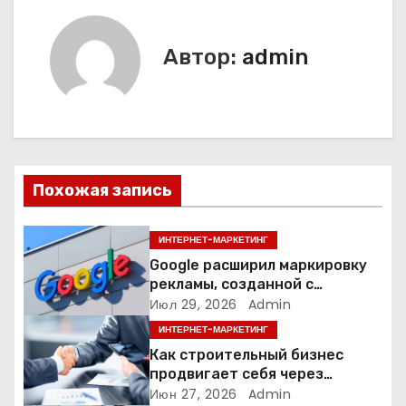
в
и
Автор:
admin
г
а
ц
Похожая запись
и
я
ИНТЕРНЕТ-МАРКЕТИНГ
Google расширил маркировку
п
рекламы, созданной с
помощью искусственного
Июл 29, 2026
Admin
о
интеллекта
ИНТЕРНЕТ-МАРКЕТИНГ
з
Как строительный бизнес
продвигает себя через
а
контент: кейс кровельных
Июн 27, 2026
Admin