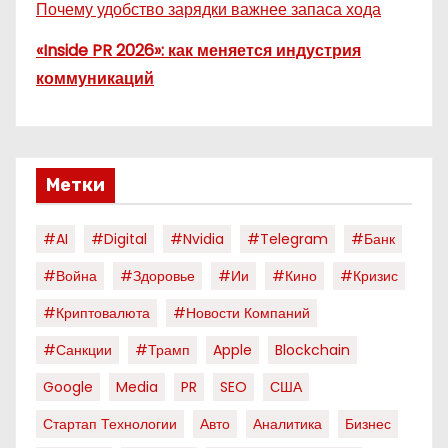
Почему удобство зарядки важнее запаса хода
«Inside PR 2026»: как меняется индустрия
коммуникаций
Метки
#AI
#digital
#nvidia
#telegram
#банк
#война
#здоровье
#ии
#кино
#кризис
#криптовалюта
#новости Компаний
#санкции
#трамп
Apple
Blockchain
Google
Media
PR
SEO
США
Стартап Технологии
Авто
Аналитика
Бизнес