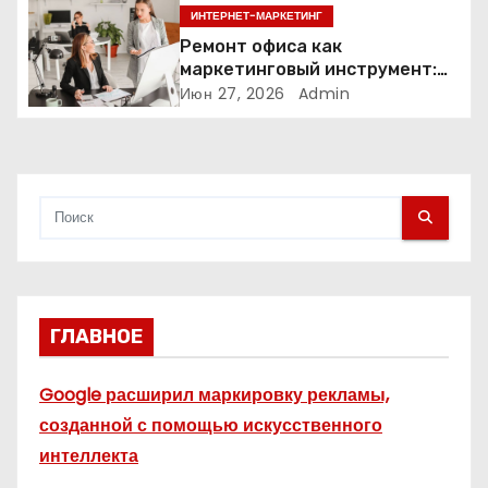
компаний
ИНТЕРНЕТ-МАРКЕТИНГ
п
Ремонт офиса как
и
маркетинговый инструмент:
почему физическое
Июн 27, 2026
Admin
с
пространство влияет на
продажи
я
м
ГЛАВНОЕ
Google расширил маркировку рекламы,
созданной с помощью искусственного
интеллекта