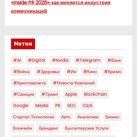
«Inside PR 2026»: как меняется индустрия
коммуникаций
Метки
#AI
#digital
#nvidia
#telegram
#банк
#война
#здоровье
#ии
#кино
#кризис
#криптовалюта
#новости Компаний
#санкции
#трамп
Apple
Blockchain
Google
Media
PR
SEO
США
Стартап Технологии
Авто
Аналитика
Бизнес
Блокчейн
Брендинг
Бухгалтерские Услуги