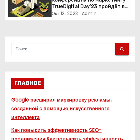
TrueDigital Day’23 пройдёт в
с
сентябре: рассказываем о ней
Окт 12, 2023
Admin
я
м
ГЛАВНОЕ
Google расширил маркировку рекламы,
созданной с помощью искусственного
интеллекта
Как повысить эффективность SEO-
продвижения Как повысить эффективность