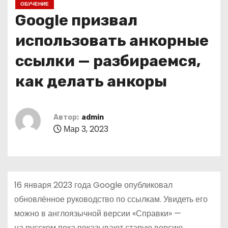
ОБУЧЕНИЕ
о
Google призвал
м
у
использовать анкорные
ссылки — разбираемся,
как делать анкоры
Автор:
admin
Мар 3, 2023
16 января 2023 года Google опубликовал
обновлённое руководство по ссылкам. Увидеть его
можно в англоязычной версии «Справки» —
на русском пока показывают старую версию.