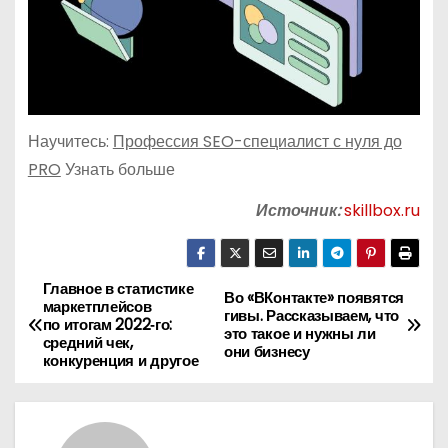
Научитесь:
Профессия SEO-специалист с нуля до
PRO
Узнать больше
Источник:
skillbox.ru
Главное в статистике
Н
Во «ВКонтакте» появятся
маркетплейсов
гивы. Рассказываем, что
по итогам 2022‑го:
а
это такое и нужны ли
средний чек,
они бизнесу
конкуренция и другое
в
и