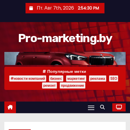
П
Пт. Авг 7th, 2026
2:54:31 PM
е
р
е
Pro-marketing.by
й
т
и
к
с
Популярные метки
о
#новости компаний
бизнес
маркетинг
реклама
SEO
д
ремонт
продвижение
е
р
ж
и
м