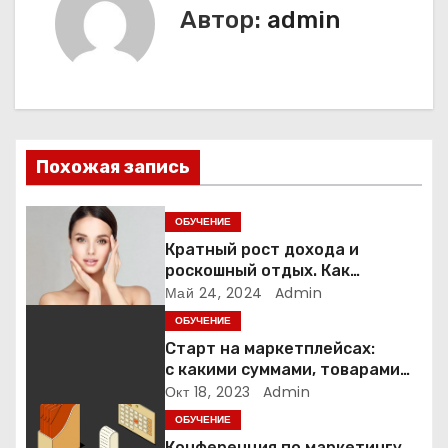
г
Автор:
admin
а
ц
и
Похожая запись
я
п
ОБУЧЕНИЕ
Кратный рост дохода и
о
роскошный отдых. Как
назначаемые специалисты
Май 24, 2024
Admin
з
Янины Рыбаковой проводят
ОБУЧЕНИЕ
бьюти-рынок Беларуси?
а
Старт на маркетплейсах:
с какими суммами, товарами
п
и на каких площадках
Окт 18, 2023
Admin
начинают селлеры
ОБУЧЕНИЕ
и
Конференция по маркетингу