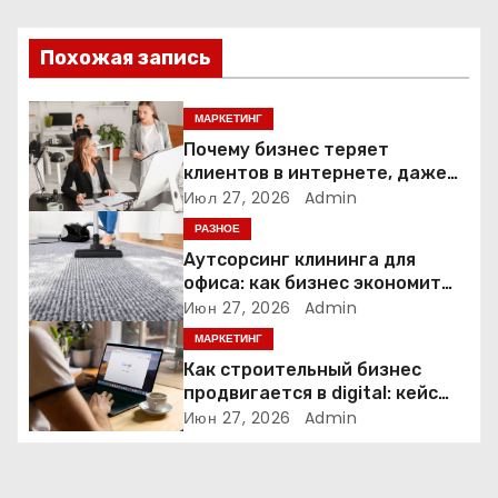
и
Похожая запись
я
п
МАРКЕТИНГ
Почему бизнес теряет
о
клиентов в интернете, даже
если у него есть сайт
Июл 27, 2026
Admin
з
РАЗНОЕ
а
Аутсорсинг клининга для
офиса: как бизнес экономит
п
время и деньги на уборке
Июн 27, 2026
Admin
МАРКЕТИНГ
и
Как строительный бизнес
продвигается в digital: кейс
с
нишевых услуг
Июн 27, 2026
Admin
я