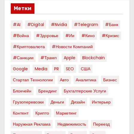
Метки
#AI
#digital
#nvidia
#telegram
#банк
#война
#здоровье
#ии
#кино
#кризис
#криптовалюта
#новости Компаний
#санкции
#трамп
Apple
Blockchain
Google
Media
PR
SEO
США
Стартап Технологии
Авто
Аналитика
Бизнес
Блокчейн
Брендинг
Бухгалтерские Услуги
Грузоперевозки
Деньги
Дизайн
Интерьер
Контент
Крипто
Маркетинг
Наружная Реклама
Недвижимость
Переезд