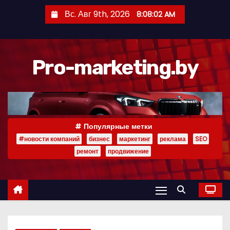
П
Вс. Авг 9th, 2026
8:08:03 AM
е
р
е
Pro-marketing.by
й
т
и
к
с
Популярные метки
о
#новости компаний
бизнес
маркетинг
реклама
SEO
д
ремонт
продвижение
е
р
ж
и
м