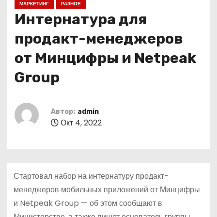
МАРКЕТИНГ
РАЗНОЕ
о
Интернатура для
м
у
продакт-менеджеров
от Минцифры и Netpeak
Group
Автор:
admin
Окт 4, 2022
Стартовал набор на интернатуру продакт-
менеджеров мобильных приложений от Минцифры
и Netpeak Group — об этом сообщают в
Министерстве, а также пишет основатель группы