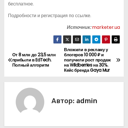
бесплатное.
Подробности и регистрация по ссылке.
Источник:
marketer.ua
Вложили в рекламу у
Н
От 8 млн до 23,5 млн
блогеров 10 000 ₽ и
прибыли в EdTech.
получили рост продаж
а
Полный алгоритм
на Wildberries на 30%.
Кейс бренда Gaya Mur
в
и
г
Автор:
admin
а
ц