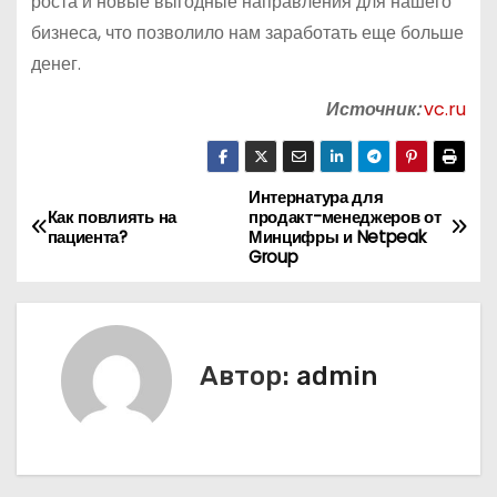
роста и новые выгодные направления для нашего
бизнеса, что позволило нам заработать еще больше
денег.
Источник:
vc.ru
Интернатура для
Н
Как повлиять на
продакт-менеджеров от
пациента?
Минцифры и Netpeak
а
Group
в
и
Автор:
admin
г
а
ц