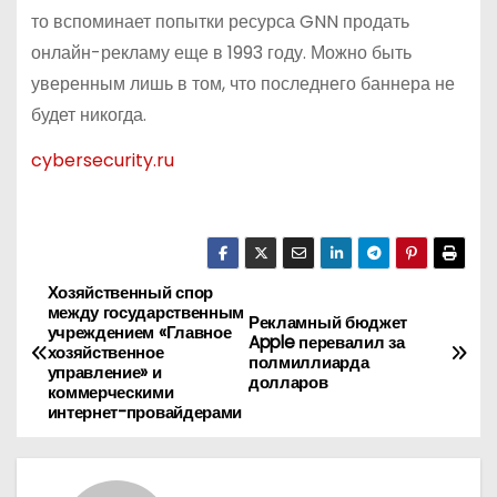
то вспоминает попытки ресурса GNN продать
онлайн-рекламу еще в 1993 году. Можно быть
уверенным лишь в том, что последнего баннера не
будет никогда.
cybersecurity.ru
Хозяйственный спор
Н
между государственным
Рекламный бюджет
учреждением «Главное
а
Apple перевалил за
хозяйственное
полмиллиарда
управление» и
долларов
в
коммерческими
интернет-провайдерами
и
г