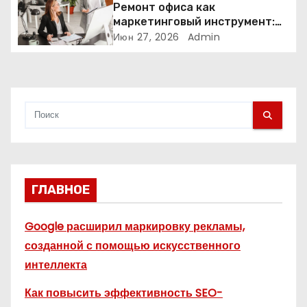
с
Ремонт офиса как
маркетинговый инструмент:
я
почему физическое
Июн 27, 2026
Admin
пространство влияет на
м
продажи
ГЛАВНОЕ
Google расширил маркировку рекламы,
созданной с помощью искусственного
интеллекта
Как повысить эффективность SEO-