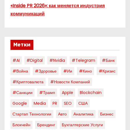
«Inside PR 2026»: как меняется индустрия
коммуникаций
Метки
#AI
#digital
#nvidia
#telegram
#банк
#война
#здоровье
#ии
#кино
#кризис
#криптовалюта
#новости Компаний
#санкции
#трамп
Apple
Blockchain
Google
Media
PR
SEO
США
Стартап Технологии
Авто
Аналитика
Бизнес
Блокчейн
Брендинг
Бухгалтерские Услуги