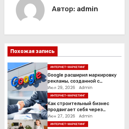
Автор:
admin
а
ц
и
я
Похожая запись
п
ИНТЕРНЕТ-МАРКЕТИНГ
о
Google расширил маркировку
з
рекламы, созданной с
помощью искусственного
Июл 29, 2026
Admin
а
интеллекта
ИНТЕРНЕТ-МАРКЕТИНГ
Как строительный бизнес
п
продвигает себя через
контент: кейс кровельных
Июн 27, 2026
Admin
и
компаний
ИНТЕРНЕТ-МАРКЕТИНГ