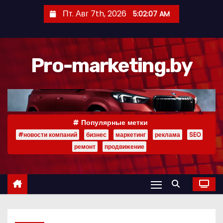
П
Пт. Авг 7th, 2026
5:02:07 AM
е
р
е
Pro-marketing.by
й
т
и
к
с
Популярные метки
о
#новости компаний
бизнес
маркетинг
реклама
SEO
д
ремонт
продвижение
е
р
ж
и
м