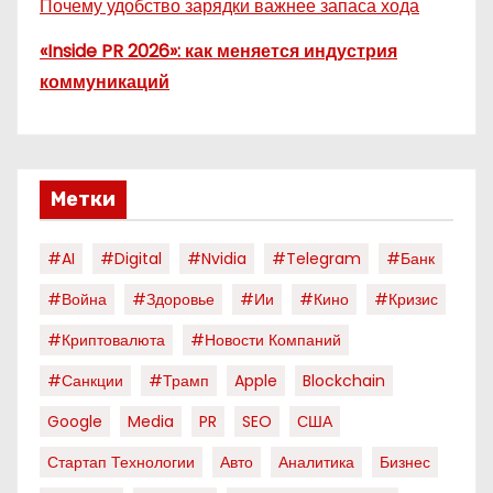
Почему удобство зарядки важнее запаса хода
«Inside PR 2026»: как меняется индустрия
коммуникаций
Метки
#AI
#digital
#nvidia
#telegram
#банк
#война
#здоровье
#ии
#кино
#кризис
#криптовалюта
#новости Компаний
#санкции
#трамп
Apple
Blockchain
Google
Media
PR
SEO
США
Стартап Технологии
Авто
Аналитика
Бизнес