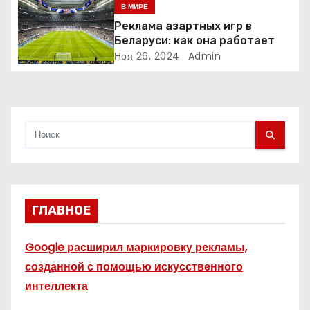
п
меняет рынок цифровой
В МИРЕ
рекламы?
Реклама азартных игр в
и
Беларуси: как она работает
Ноя 26, 2024
Admin
с
я
м
ГЛАВНОЕ
Google расширил маркировку рекламы,
созданной с помощью искусственного
интеллекта