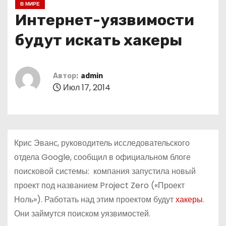
В МИРЕ
о
Интернет-уязвимости
м
у
будут искать хакеры
Автор:
admin
Июл 17, 2014
Крис Эванс, руководитель исследовательского
отдела Google, сообщил в официальном блоге
поисковой системы: компания запустила новый
проект под названием Project Zero («Проект
Ноль»). Работать над этим проектом будут
хакеры
.
Они займутся поиском уязвимостей.