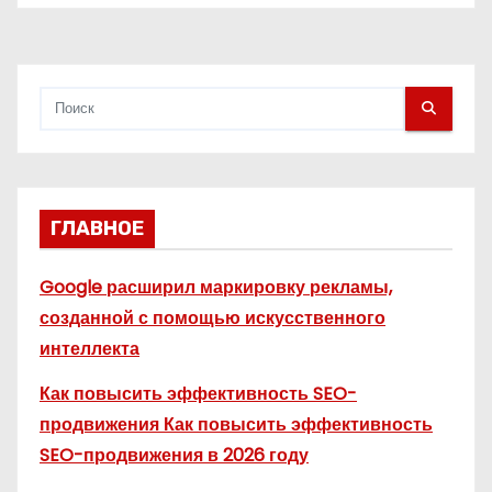
я
м
ГЛАВНОЕ
Google расширил маркировку рекламы,
созданной с помощью искусственного
интеллекта
Как повысить эффективность SEO-
продвижения Как повысить эффективность
SEO-продвижения в 2026 году