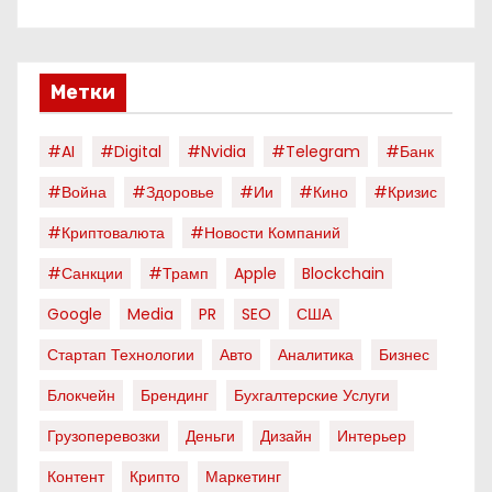
Метки
#AI
#digital
#nvidia
#telegram
#банк
#война
#здоровье
#ии
#кино
#кризис
#криптовалюта
#новости Компаний
#санкции
#трамп
Apple
Blockchain
Google
Media
PR
SEO
США
Стартап Технологии
Авто
Аналитика
Бизнес
Блокчейн
Брендинг
Бухгалтерские Услуги
Грузоперевозки
Деньги
Дизайн
Интерьер
Контент
Крипто
Маркетинг