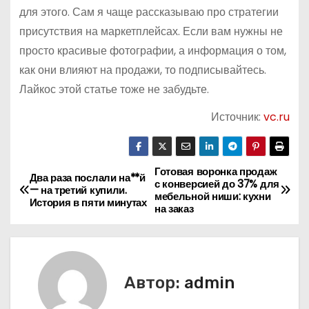
для этого. Сам я чаще рассказываю про стратегии
присутствия на маркетплейсах. Если вам нужны не
просто красивые фотографии, а информация о том,
как они влияют на продажи, то подписывайтесь.
Лайкос этой статье тоже не забудьте.
Источник:
vc.ru
Готовая воронка продаж
Н
Два раза послали на**й
с конверсией до 37% для
— на третий купили.
мебельной ниши: кухни
а
История в пяти минутах
на заказ
в
и
Автор:
admin
г