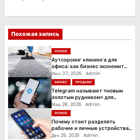
а
ц
и
Похожая запись
я
РАЗНОЕ
п
Аутсорсинг клининга для
офиса: как бизнес экономит
о
время и деньги на уборке
Июн 27, 2026
Admin
БИЗНЕС
ПРОДАЖИ
з
Telegram называют «новым
а
золотым рудником» для
креаторов: как блогеры
Мар 28, 2026
Admin
п
создают онлайн-бизнес
РАЗНОЕ
Почему стоит разделять
и
рабочие и личные устройства
— и чем опасно всё смешивать
Дек 29, 2025
Admin
с