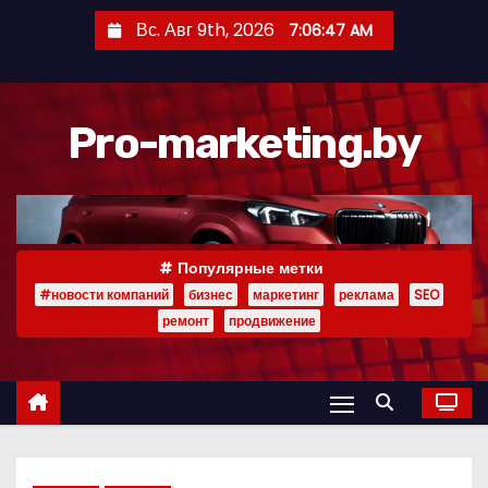
П
Вс. Авг 9th, 2026
7:06:48 AM
е
р
е
Pro-marketing.by
й
т
и
к
с
Популярные метки
о
#новости компаний
бизнес
маркетинг
реклама
SEO
д
ремонт
продвижение
е
р
ж
и
м