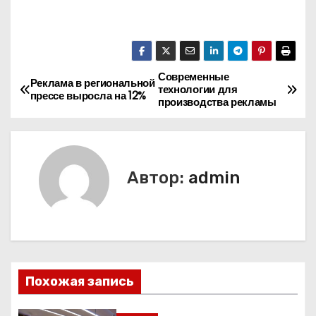
Современные
Н
Реклама в региональной
технологии для
прессе выросла на 12%
производства рекламы
а
в
и
Автор:
admin
г
а
ц
Похожая запись
и