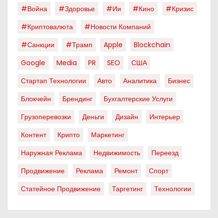
#война
#здоровье
#ии
#кино
#кризис
#криптовалюта
#новости Компаний
#санкции
#трамп
Apple
Blockchain
Google
Media
PR
SEO
США
Стартап Технологии
Авто
Аналитика
Бизнес
Блокчейн
Брендинг
Бухгалтерские Услуги
Грузоперевозки
Деньги
Дизайн
Интерьер
Контент
Крипто
Маркетинг
Наружная Реклама
Недвижимость
Переезд
Продвижение
Реклама
Ремонт
Спорт
Статейное Продвижение
Таргетинг
Технологии