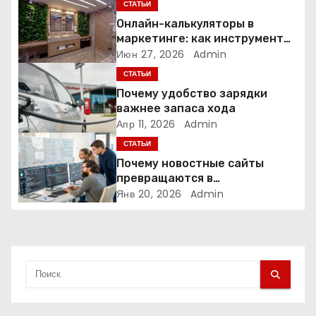
я
СТАТЬИ
Онлайн-калькуляторы в
п
маркетинге: как инструмент
расчёта стоимости
Июн 27, 2026
Admin
о
превращает посетителя в
СТАТЬИ
клиента
з
Почему удобство зарядки
важнее запаса хода
а
Апр 11, 2026
Admin
СТАТЬИ
п
Почему новостные сайты
и
превращаются в
аналитические платформы
Янв 20, 2026
Admin
с
я
м