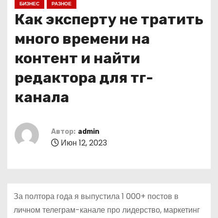
БИЗНЕС
РАЗНОЕ
о
Как эксперту не тратить
м
у
много времени на
контент и найти
редактора для тг-
канала
Автор:
admin
Июн 12, 2023
За полтора года я выпустила 1 000+ постов в
личном телеграм-канале про лидерство, маркетинг