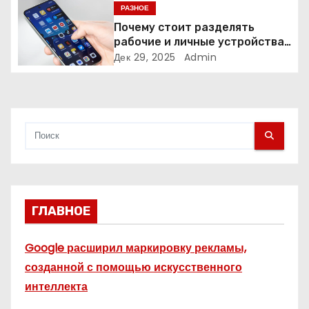
создают онлайн-бизнес
РАЗНОЕ
и
Почему стоит разделять
рабочие и личные устройства
с
— и чем опасно всё смешивать
Дек 29, 2025
Admin
я
м
ГЛАВНОЕ
Google расширил маркировку рекламы,
созданной с помощью искусственного
интеллекта