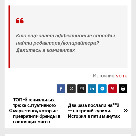
Кто ещё знает эффективные способы
найти редактора/копирайтера?
Делитесь в комментах
Источник:
vc.ru
ТОП-3 гениальных
Н
трюка ситуативного
Два раза послали на**й
маркетинга, которые
— на третий купили.
а
превратили бренды в
История в пяти минутах
настоящих магов
в