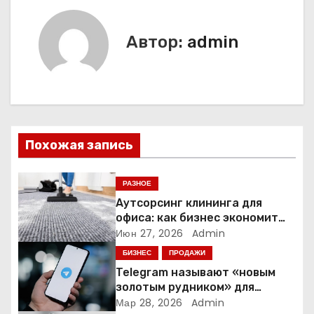
и
г
Автор:
admin
а
ц
и
Похожая запись
я
п
РАЗНОЕ
Аутсорсинг клининга для
о
офиса: как бизнес экономит
время и деньги на уборке
Июн 27, 2026
Admin
з
БИЗНЕС
ПРОДАЖИ
а
Telegram называют «новым
золотым рудником» для
п
креаторов: как блогеры
Мар 28, 2026
Admin