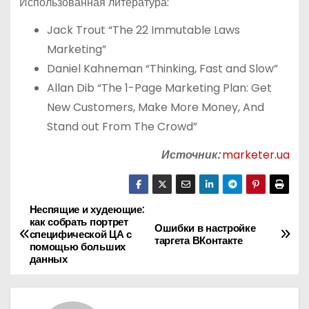
Использованная литература:
Jack Trout “The 22 Immutable Laws
Marketing”
Daniel Kahneman “Thinking, Fast and Slow”
Allan Dib “The 1-Page Marketing Plan: Get
New Customers, Make More Money, And
Stand out From The Crowd”
Источник:
marketer.ua
Неспящие и худеющие:
Н
как собрать портрет
Ошибки в настройке
специфической ЦА с
а
таргета ВКонтакте
помощью больших
данных
в
и