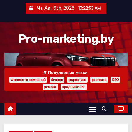
П
Чт. Авг 6th, 2026
10:22:54 AM
е
р
е
Pro-marketing.by
й
т
и
к
с
Популярные метки
о
#новости компаний
бизнес
маркетинг
реклама
SEO
д
ремонт
продвижение
е
р
ж
и
м