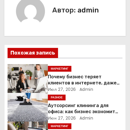
г
Автор:
admin
а
ц
и
Похожая запись
я
п
МАРКЕТИНГ
Почему бизнес теряет
о
клиентов в интернете, даже
если у него есть сайт
Июл 27, 2026
Admin
з
РАЗНОЕ
а
Аутсорсинг клининга для
офиса: как бизнес экономит
п
время и деньги на уборке
Июн 27, 2026
Admin
МАРКЕТИНГ