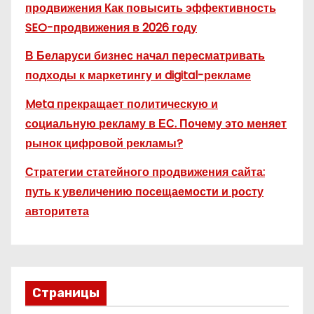
продвижения Как повысить эффективность
SEO-продвижения в 2026 году
В Беларуси бизнес начал пересматривать
подходы к маркетингу и digital-рекламе
Meta прекращает политическую и
социальную рекламу в ЕС. Почему это меняет
рынок цифровой рекламы?
Стратегии статейного продвижения сайта:
путь к увеличению посещаемости и росту
авторитета
Страницы