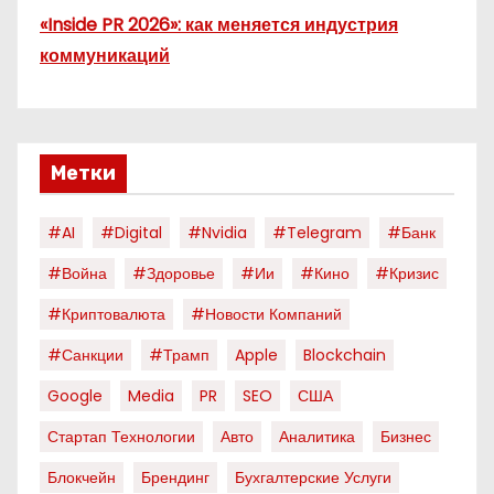
«Inside PR 2026»: как меняется индустрия
коммуникаций
Метки
#AI
#digital
#nvidia
#telegram
#банк
#война
#здоровье
#ии
#кино
#кризис
#криптовалюта
#новости Компаний
#санкции
#трамп
Apple
Blockchain
Google
Media
PR
SEO
США
Стартап Технологии
Авто
Аналитика
Бизнес
Блокчейн
Брендинг
Бухгалтерские Услуги