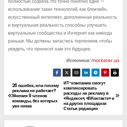
полностью созрела. Но точно понятно одно —
использование таких технологий, как блокчейн,
искусственный интеллект, дополненная реальность
и виртуальная реальность способны улучшить
виртуальные сообщества и Интернет как никогда
раньше. Мы должны запастись терпением, чтобы
увидеть, что принесет нам это будущее.
Источник:
marketer.ua
ИТ-компании смогут
Н
26 ошибок, или почему
компенсировать
реклама не работает?
расходы на рекламу в
а
Мнения 9 членов
«Яндексе», «ВКонтакте» и
команды, без которых
на других площадках
уже никак
в
Статьи редакции
и