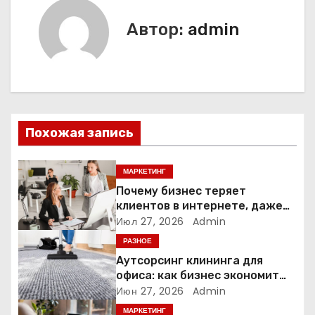
г
Автор:
admin
а
ц
и
я
Похожая запись
п
МАРКЕТИНГ
о
Почему бизнес теряет
клиентов в интернете, даже
з
если у него есть сайт
Июл 27, 2026
Admin
РАЗНОЕ
а
Аутсорсинг клининга для
офиса: как бизнес экономит
п
время и деньги на уборке
Июн 27, 2026
Admin
и
МАРКЕТИНГ