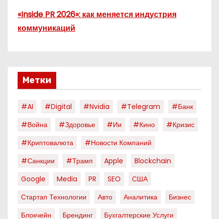
«Inside PR 2026»: как меняется индустрия
коммуникаций
Метки
#AI
#digital
#nvidia
#telegram
#банк
#война
#здоровье
#ии
#кино
#кризис
#криптовалюта
#новости Компаний
#санкции
#трамп
Apple
Blockchain
Google
Media
PR
SEO
США
Стартап Технологии
Авто
Аналитика
Бизнес
Блокчейн
Брендинг
Бухгалтерские Услуги