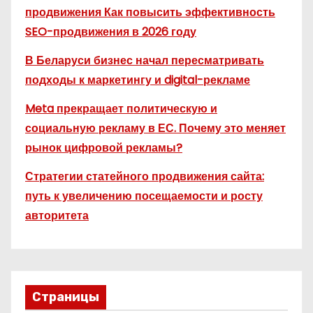
продвижения Как повысить эффективность
SEO-продвижения в 2026 году
В Беларуси бизнес начал пересматривать
подходы к маркетингу и digital-рекламе
Meta прекращает политическую и
социальную рекламу в ЕС. Почему это меняет
рынок цифровой рекламы?
Стратегии статейного продвижения сайта:
путь к увеличению посещаемости и росту
авторитета
Страницы