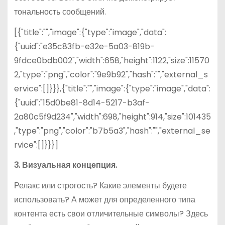
тональность сообщений.
[{"title":"","image":{"type":"image","data":
{"uuid":"e35c83fb-e32e-5a03-819b-
9fdce0bdb002","width":658,"height":1122,"size":11570
2,"type":"png","color":"9e9b92","hash":"","external_s
ervice":[]}}},{"title":"","image":{"type":"image","data":
{"uuid":"15d0be81-8d14-5217-b3af-
2a80c5f9d234","width":698,"height":914,"size":101435
,"type":"png","color":"b7b5a3","hash":"","external_se
rvice":[]}}}]
3. Визуальная концепция.
Релакс или строгость? Какие элементы будете
использовать? А может для определенного типа
контента есть свои отличительные символы? Здесь