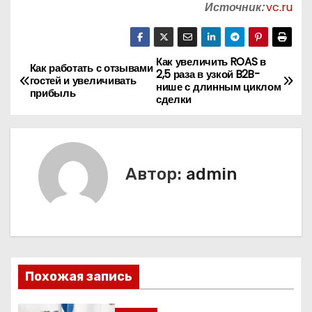
Источник:
vc.ru
Как увеличить ROAS в
Н
Как работать с отзывами
2,5 раза в узкой B2B-
гостей и увеличивать
нише с длинным циклом
а
прибыль
сделки
в
и
Автор:
admin
г
а
ц
и
Похожая запись
я