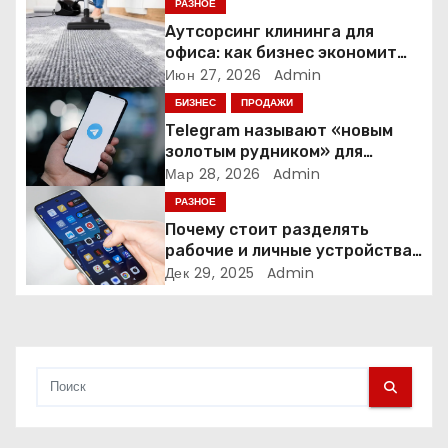
РАЗНОЕ
п
Аутсорсинг клининга для
офиса: как бизнес экономит
о
время и деньги на уборке
Июн 27, 2026
Admin
БИЗНЕС
ПРОДАЖИ
з
Telegram называют «новым
а
золотым рудником» для
креаторов: как блогеры
Мар 28, 2026
Admin
п
создают онлайн-бизнес
РАЗНОЕ
Почему стоит разделять
и
рабочие и личные устройства
— и чем опасно всё смешивать
Дек 29, 2025
Admin
с
я
м