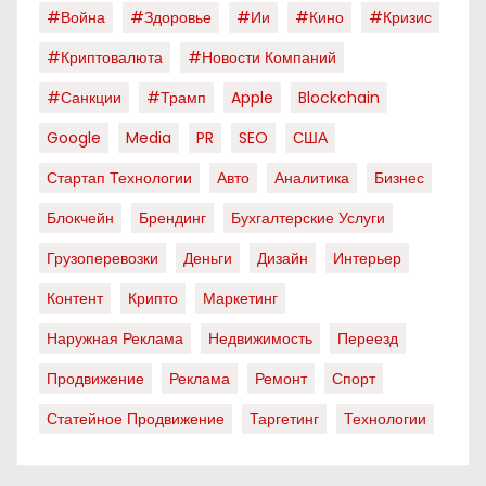
#война
#здоровье
#ии
#кино
#кризис
#криптовалюта
#новости Компаний
#санкции
#трамп
Apple
Blockchain
Google
Media
PR
SEO
США
Стартап Технологии
Авто
Аналитика
Бизнес
Блокчейн
Брендинг
Бухгалтерские Услуги
Грузоперевозки
Деньги
Дизайн
Интерьер
Контент
Крипто
Маркетинг
Наружная Реклама
Недвижимость
Переезд
Продвижение
Реклама
Ремонт
Спорт
Статейное Продвижение
Таргетинг
Технологии