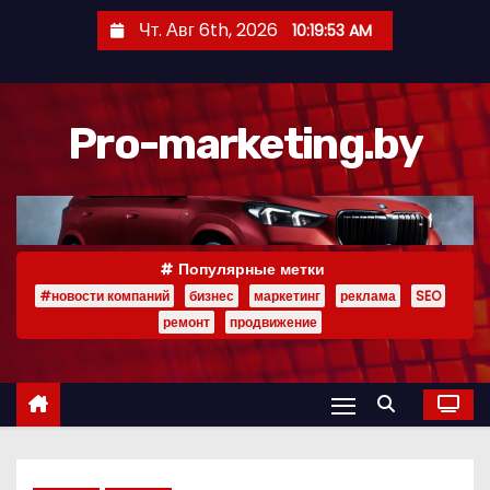
П
Чт. Авг 6th, 2026
10:19:54 AM
е
р
е
Pro-marketing.by
й
т
и
к
с
Популярные метки
о
#новости компаний
бизнес
маркетинг
реклама
SEO
д
ремонт
продвижение
е
р
ж
и
м