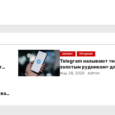
БИЗНЕС
ПРОДАЖИ
Telegram называют «
т
золотым рудником» д
креаторов: как блогер
Мар 28, 2026
Admin
создают онлайн-бизн
тва
ать