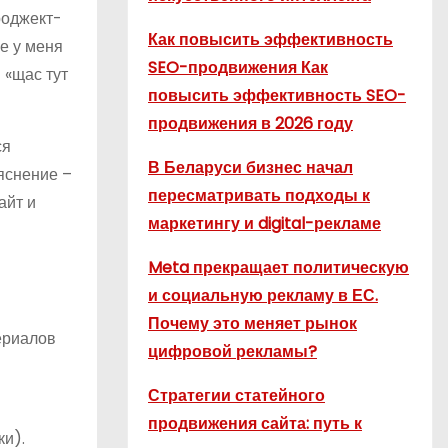
роджект-
Как повысить эффективность
е у меня
SEO-продвижения Как
 «щас тут
повысить эффективность SEO-
продвижения в 2026 году
ся
В Беларуси бизнес начал
яснение –
пересматривать подходы к
айт и
маркетингу и digital-рекламе
Meta прекращает политическую
и социальную рекламу в ЕС.
Почему это меняет рынок
териалов
цифровой рекламы?
Стратегии статейного
продвижения сайта: путь к
ки).