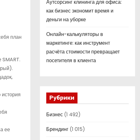
Аутсорсинг клининга для офиса:
как бизнес экономит время и
деньги на уборке
Онлайн-калькуляторы в
себя план
маркетинге: как инструмент
расчёта стоимости превращает
ме SMART.
посетителя в клиента
трый).
адок,
о история
Рубрики
ебя
Бизнес
(1 492)
Брендинг
(1 015)
на ее