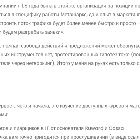
мпании я 1,5 года была в этой же организации на позиции п
ться в специфику работы Меташаркс, да и опыт в маркетинг
астроить поток трафика будет более менее быстро и просто –
и будем разгребать заявки».
что полная свобода действий и предложений может обернуть
ных инструментов нет, протестированных гипотез тоже (по
ля через нетворкинг). Итого у меня на руках есть только с
рвое с чего я начала, это изучение доступных курсов и ма
ами:
гов и пиарщиков в IT от основателя Ruward и Cossa.
чка вам точно пригодятся при прослушивании (в виде ссыл