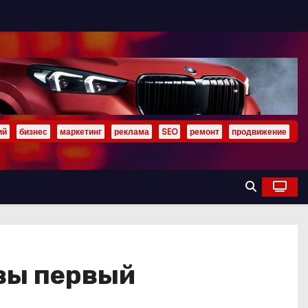
ий
бизнес
маркетинг
реклама
SEO
ремонт
продвижение
 вы первый