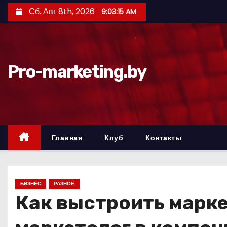
П
Сб. Авг 8th, 2026
9:03:16 AM
е
р
е
й
Pro-marketing.by
т
и
к
с
о
Главная
Клуб
Контакты
д
е
р
БИЗНЕС
РАЗНОЕ
ж
Как выстроить марке
и
м