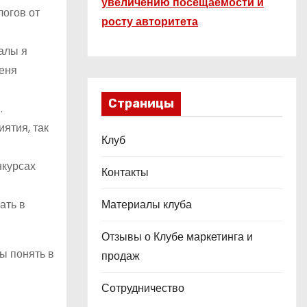
увеличению посещаемости и
логов от
росту авторитета
алы я
меня
Страницы
.
ятия, так
Клуб
нкурсах
Контакты
ать в
Материалы клуба
Отзывы о Клубе маркетинга и
ы понять в
продаж
Сотрудничество