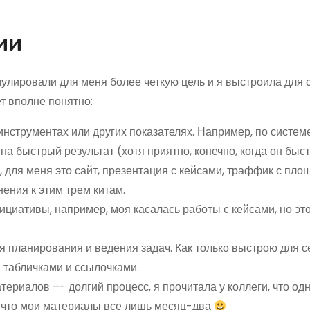
ии
мулировали для меня более четкую цель и я выстроила для 
ет вполне понятно:
инструментах или других показателях. Например, по систе
на быстрый результат (хотя приятно, конечно, когда он быс
для меня это сайт, презентация с кейсами, траффик с площ
ения к этим трем китам.
циативы, например, моя касалась работы с кейсами, но эт
 планирования и ведения задач. Как только выстрою для с
 табличками и ссылочками.
териалов –- долгий процесс, я прочитала у коллеги, что од
о, что мои материалы все лишь месяц-два