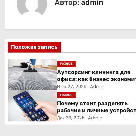
и
Автор:
admin
г
а
ц
Похожая запись
и
я
РАЗНОЕ
Аутсорсинг клининга для
п
офиса: как бизнес экономи
время и деньги на уборке
Июн 27, 2026
Admin
о
РАЗНОЕ
з
Почему стоит разделять
рабочие и личные устройс
а
— и чем опасно всё смешив
Дек 29, 2025
Admin
п