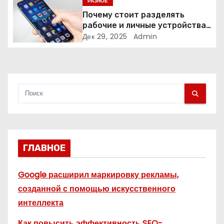
и
РАЗНОЕ
Почему стоит разделять
с
рабочие и личные устройства
— и чем опасно всё смешивать
Дек 29, 2025
Admin
я
м
ГЛАВНОЕ
Google расширил маркировку рекламы,
созданной с помощью искусственного
интеллекта
Как повысить эффективность SEO-