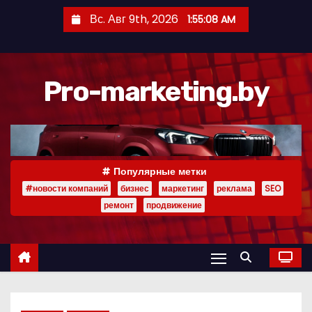
П
Вс. Авг 9th, 2026
1:55:09 AM
е
р
е
Pro-marketing.by
й
т
и
к
с
Популярные метки
о
#новости компаний
бизнес
маркетинг
реклама
SEO
д
ремонт
продвижение
е
р
ж
и
м