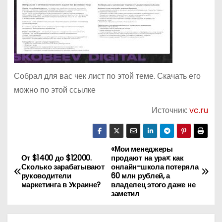
Собрал для вас чек лист по этой теме. Скачать его
можно по этой ссылке
Источник:
vc.ru
«Мои менеджеры
Н
От $1400 до $12000.
продают на ура»: как
Сколько зарабатывают
онлайн-школа потеряла
а
руководители
60 млн рублей, а
маркетинга в Украине?
владелец этого даже не
в
заметил
и