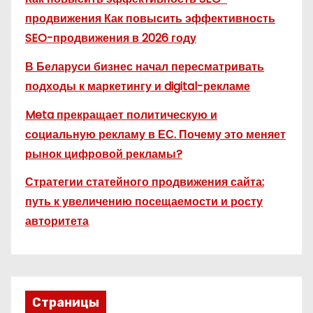
продвижения Как повысить эффективность
SEO-продвижения в 2026 году
В Беларуси бизнес начал пересматривать
подходы к маркетингу и digital-рекламе
Meta прекращает политическую и
социальную рекламу в ЕС. Почему это меняет
рынок цифровой рекламы?
Стратегии статейного продвижения сайта:
путь к увеличению посещаемости и росту
авторитета
Страницы