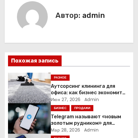
г
Автор:
admin
а
ц
и
я
Похожая запись
п
РАЗНОЕ
о
Аутсорсинг клининга для
офиса: как бизнес экономит
з
время и деньги на уборке
Июн 27, 2026
Admin
БИЗНЕС
ПРОДАЖИ
а
Telegram называют «новым
золотым рудником» для
п
креаторов: как блогеры
Мар 28, 2026
Admin
создают онлайн-бизнес