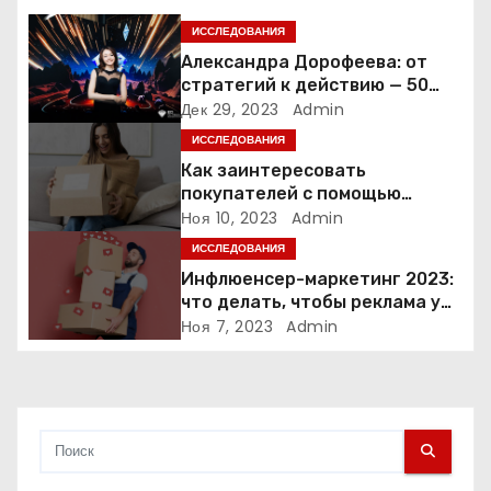
я
ИССЛЕДОВАНИЯ
п
Александра Дорофеева: от
стратегий к действию — 50
о
точек роста онлайн-школы
Дек 29, 2023
Admin
ИССЛЕДОВАНИЯ
з
Как заинтересовать
а
покупателей с помощью
неопределенности: 3 способа
Ноя 10, 2023
Admin
п
ИССЛЕДОВАНИЯ
Инфлюенсер-маркетинг 2023:
и
что делать, чтобы реклама у
блогеров работала?
Ноя 7, 2023
Admin
с
я
м