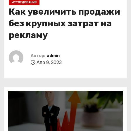
ИССЛЕДОВАНИЯ
о
Как увеличить продажи
м
у
без крупных затрат на
рекламу
Автор:
admin
Апр 9, 2023