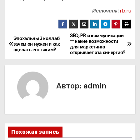
Источник:
rb.ru
SEO, PR и коммуникации
Н
Эпохальный коллаб:
— какие возможности
зачем он нужен и как
для маркетинга
а
сделать его таким?
открывает эта синергия?
в
и
Автор:
admin
г
а
ц
и
Похожая запись