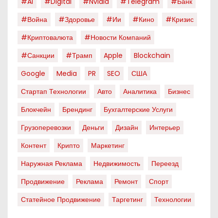
#AI
#digital
#nvidia
#telegram
#банк
#война
#здоровье
#ии
#кино
#кризис
#криптовалюта
#новости Компаний
#санкции
#трамп
Apple
Blockchain
Google
Media
PR
SEO
США
Стартап Технологии
Авто
Аналитика
Бизнес
Блокчейн
Брендинг
Бухгалтерские Услуги
Грузоперевозки
Деньги
Дизайн
Интерьер
Контент
Крипто
Маркетинг
Наружная Реклама
Недвижимость
Переезд
Продвижение
Реклама
Ремонт
Спорт
Статейное Продвижение
Таргетинг
Технологии