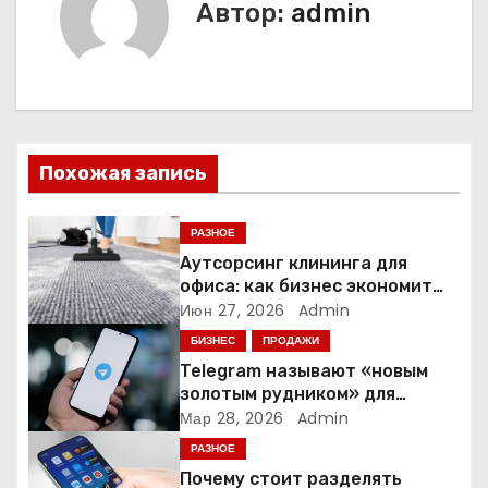
Автор:
admin
а
ц
и
я
Похожая запись
п
РАЗНОЕ
о
Аутсорсинг клининга для
офиса: как бизнес экономит
з
время и деньги на уборке
Июн 27, 2026
Admin
БИЗНЕС
ПРОДАЖИ
а
Telegram называют «новым
золотым рудником» для
п
креаторов: как блогеры
Мар 28, 2026
Admin
создают онлайн-бизнес
и
РАЗНОЕ
Почему стоит разделять