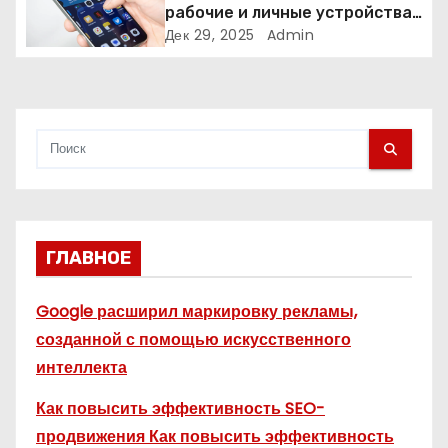
с
рабочие и личные устройства
— и чем опасно всё смешивать
Дек 29, 2025
Admin
я
м
ГЛАВНОЕ
Google расширил маркировку рекламы,
созданной с помощью искусственного
интеллекта
Как повысить эффективность SEO-
продвижения Как повысить эффективность