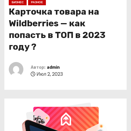
БИЗНЕС
РАЗНОЕ
о
Карточка товара на
м
у
Wildberries — как
попасть в ТОП в 2023
году ?
Автор:
admin
Июл 2, 2023