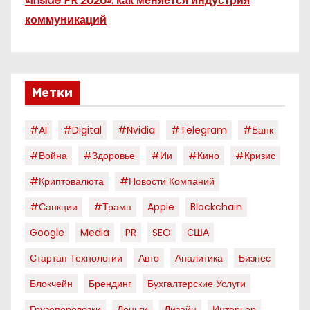
«Inside PR 2026»: как меняется индустрия
коммуникаций
Метки
#AI
#digital
#nvidia
#telegram
#банк
#война
#здоровье
#ии
#кино
#кризис
#криптовалюта
#новости Компаний
#санкции
#трамп
Apple
Blockchain
Google
Media
PR
SEO
США
Стартап Технологии
Авто
Аналитика
Бизнес
Блокчейн
Брендинг
Бухгалтерские Услуги
Грузоперевозки
Деньги
Дизайн
Интерьер