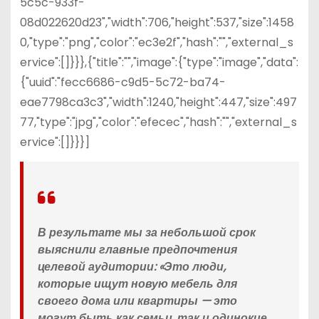
5c5c-933f-
08d022620d23","width":706,"height":537,"size":1458
0,"type":"png","color":"ec3e2f","hash":"","external_s
ervice":[]}}},{"title":"","image":{"type":"image","data":
{"uuid":"fecc6686-c9d5-5c72-ba74-
eae7798ca3c3","width":1240,"height":447,"size":497
77,"type":"jpg","color":"efecec","hash":"","external_s
ervice":[]}}}]
В результате мы за небольшой срок
выяснили главные предпочтения
целевой аудитории: «Это люди,
которые ищут новую мебель для
своего дома или квартиры — это
могут быть как семьи, так и одинокие