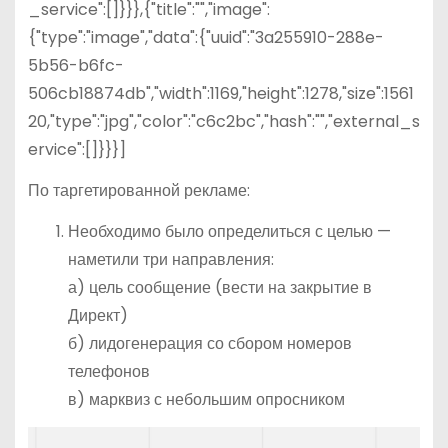
_service":[]}}},{"title":"","image":
{"type":"image","data":{"uuid":"3a255910-288e-
5b56-b6fc-
506cb18874db","width":1169,"height":1278,"size":1561
20,"type":"jpg","color":"c6c2bc","hash":"","external_s
ervice":[]}}}]
По таргетированной рекламе:
Необходимо было определиться с целью —
наметили три направления:
а) цель сообщение (вести на закрытие в
Директ)
б) лидогенерация со сбором номеров
телефонов
в) марквиз с небольшим опросником