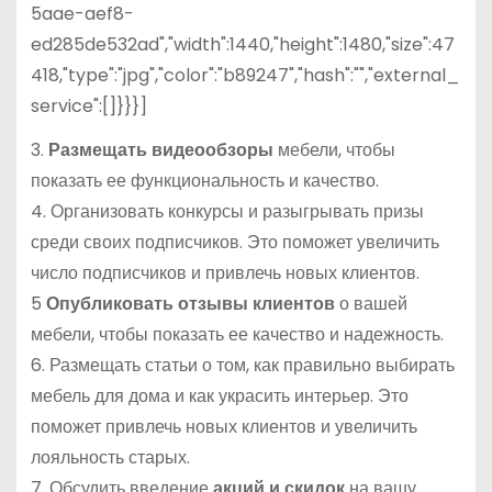
5aae-aef8-
ed285de532ad","width":1440,"height":1480,"size":47
418,"type":"jpg","color":"b89247","hash":"","external_
service":[]}}}]
3.
Размещать видеообзоры
мебели, чтобы
показать ее функциональность и качество.
4. Организовать конкурсы и разыгрывать призы
среди своих подписчиков. Это поможет увеличить
число подписчиков и привлечь новых клиентов.
5
Опубликовать отзывы клиентов
о вашей
мебели, чтобы показать ее качество и надежность.
6. Размещать статьи о том, как правильно выбирать
мебель для дома и как украсить интерьер. Это
поможет привлечь новых клиентов и увеличить
лояльность старых.
7. Обсудить введение
акций и скидок
на вашу