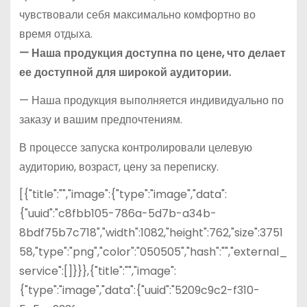
чувствовали себя максимально комфортно во
время отдыха.
— Наша продукция доступна по цене, что делает
ее доступной для широкой аудитории.
— Наша продукция выполняется индивидуально по
заказу и вашим предпочтениям.
В процессе запуска контролировали целевую
аудиторию, возраст, цену за переписку.
[{"title":"","image":{"type":"image","data":
{"uuid":"c8fbb105-786a-5d7b-a34b-
8bdf75b7c718","width":1082,"height":762,"size":3751
58,"type":"png","color":"050505","hash":"","external_
service":[]}}},{"title":"","image":
{"type":"image","data":{"uuid":"5209c9c2-f310-