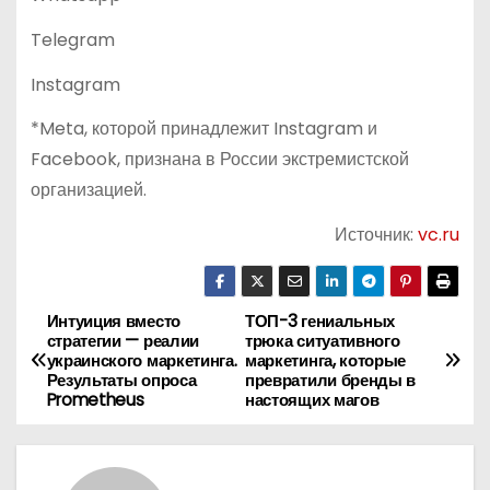
Telegram
Instagram
*Meta, которой принадлежит Instagram и
Facebook, признана в России экстремистской
организацией.
Источник:
vc.ru
Интуиция вместо
ТОП-3 гениальных
Н
стратегии — реалии
трюка ситуативного
украинского маркетинга.
маркетинга, которые
а
Результаты опроса
превратили бренды в
Prometheus
настоящих магов
в
и