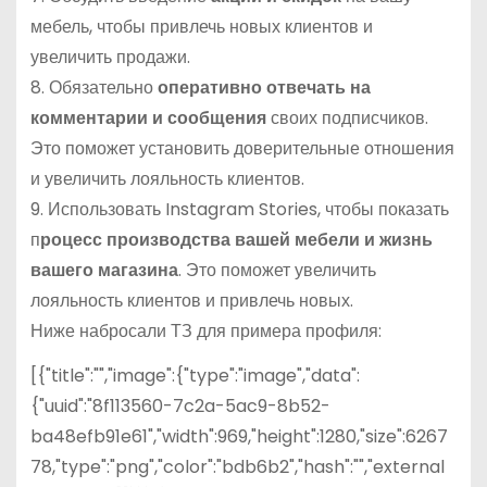
мебель, чтобы привлечь новых клиентов и
увеличить продажи.
8. Обязательно
оперативно отвечать на
комментарии и сообщения
своих подписчиков.
Это поможет установить доверительные отношения
и увеличить лояльность клиентов.
9. Использовать Instagram Stories, чтобы показать
п
роцесс производства вашей мебели и жизнь
вашего магазина
. Это поможет увеличить
лояльность клиентов и привлечь новых.
Ниже набросали ТЗ для примера профиля:
[{"title":"","image":{"type":"image","data":
{"uuid":"8f113560-7c2a-5ac9-8b52-
ba48efb91e61","width":969,"height":1280,"size":6267
78,"type":"png","color":"bdb6b2","hash":"","external