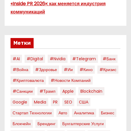
«Inside PR 2026»: как меняется индустрия
коммуникаций
Метки
#AI
#digital
#nvidia
#telegram
#банк
#война
#здоровье
#ии
#кино
#кризис
#криптовалюта
#новости Компаний
#санкции
#трамп
Apple
Blockchain
Google
Media
PR
SEO
США
Стартап Технологии
Авто
Аналитика
Бизнес
Блокчейн
Брендинг
Бухгалтерские Услуги