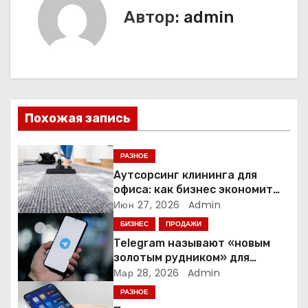
г
Автор:
admin
а
ц
и
Похожая запись
я
п
РАЗНОЕ
Аутсорсинг клининга для
о
офиса: как бизнес экономит
время и деньги на уборке
Июн 27, 2026
Admin
з
БИЗНЕС
ПРОДАЖИ
а
Telegram называют «новым
золотым рудником» для
п
креаторов: как блогеры
Мар 28, 2026
Admin
создают онлайн-бизнес
РАЗНОЕ
и