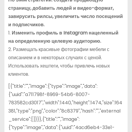
страницу, добавить людей и видео-формат,
завирусить рилсы, увеличить число посещений
и подписчиков.
1.
Изменить профиль в Instagram нацеленный
на определенную целевую аудиторию.
2. Размещать красивые фотографии мебели с
описанием и в некоторых случаях с ценой.
Использовать хештеги, чтобы привлечь новых
клиентов.
[{"title":"","image":{"type":"image","data":
{"uuid":"a711798f-8969-54b6-8007-
783582cd3017","width":1440,"height":1474,"size":164
381,"type":"png","color":"8c8379","hash":"","external
_service":[]}}},{"title":"","image":
{"type":"image","data":{"uuid":"4acd6eb4-33e1-