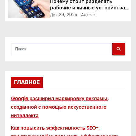
Почему стоит разделять
рабочие и личные устройства
с
— и чем опасно всё смешивать
Дек 29, 2025
Admin
я
м
ГЛАВНОЕ
Google расширил маркировку рекламы,
созданной с помощью искусственного
интеллекта
Как повысить эффективность SEO-