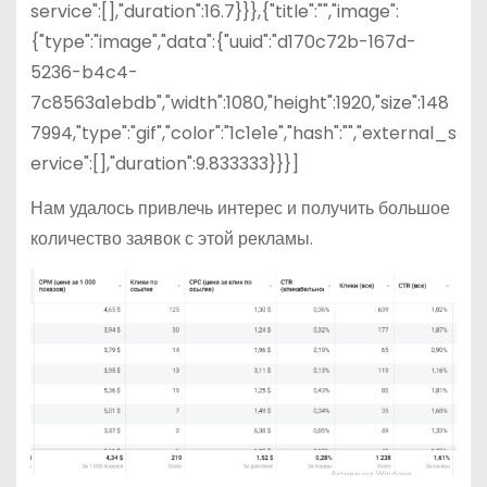
service":[],"duration":16.7}}},{"title":"","image":
{"type":"image","data":{"uuid":"d170c72b-167d-
5236-b4c4-
7c8563a1ebdb","width":1080,"height":1920,"size":148
7994,"type":"gif","color":"1c1e1e","hash":"","external_s
ervice":[],"duration":9.833333}}}]
Нам удалось привлечь интерес и получить большое
количество заявок с этой рекламы.