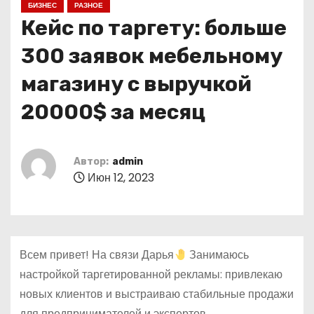
БИЗНЕС
РАЗНОЕ
о
Кейс по таргету: больше
м
у
300 заявок мебельному
магазину с выручкой
20000$ за месяц
Автор:
admin
Июн 12, 2023
Всем привет! На связи Дарья
Занимаюсь
настройкой таргетированной рекламы: привлекаю
новых клиентов и выстраиваю стабильные продажи
для предпринимателей и экспертов.