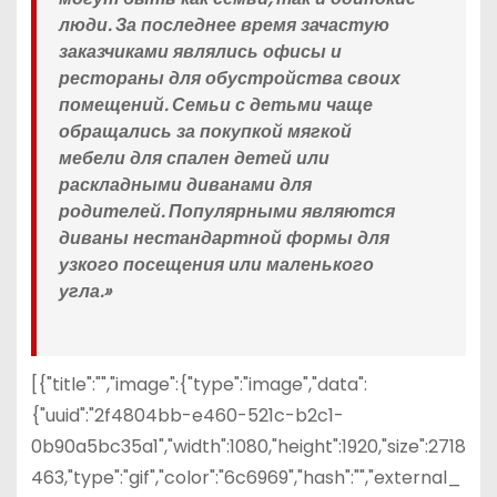
люди. За последнее время зачастую
заказчиками являлись офисы и
рестораны для обустройства своих
помещений. Семьи с детьми чаще
обращались за покупкой мягкой
мебели для спален детей или
раскладными диванами для
родителей. Популярными являются
диваны нестандартной формы для
узкого посещения или маленького
угла.»
[{"title":"","image":{"type":"image","data":
{"uuid":"2f4804bb-e460-521c-b2c1-
0b90a5bc35a1","width":1080,"height":1920,"size":2718
463,"type":"gif","color":"6c6969","hash":"","external_