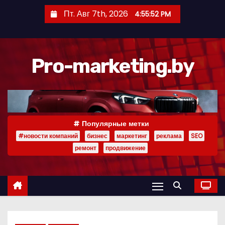
П
Пт. Авг 7th, 2026
4:55:53 PM
е
р
е
Pro-marketing.by
й
т
и
к
с
Популярные метки
о
#новости компаний
бизнес
маркетинг
реклама
SEO
д
ремонт
продвижение
е
р
ж
и
м