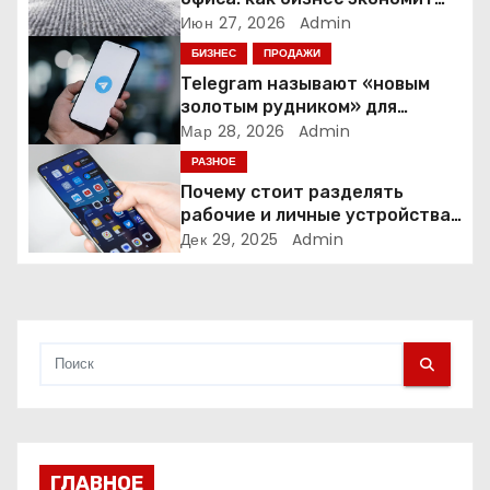
о
время и деньги на уборке
Июн 27, 2026
Admin
БИЗНЕС
ПРОДАЖИ
з
Telegram называют «новым
а
золотым рудником» для
креаторов: как блогеры
Мар 28, 2026
Admin
п
создают онлайн-бизнес
РАЗНОЕ
Почему стоит разделять
и
рабочие и личные устройства
— и чем опасно всё смешивать
Дек 29, 2025
Admin
с
я
м
ГЛАВНОЕ