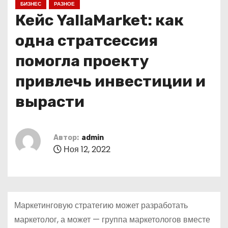
БИЗНЕС
РАЗНОЕ
о
Кейс YallaMarket: как
м
у
одна стратсессия
помогла проекту
привлечь инвестиции и
вырасти
Автор:
admin
Ноя 12, 2022
Маркетинговую стратегию может разработать
маркетолог, а может — группа маркетологов вместе