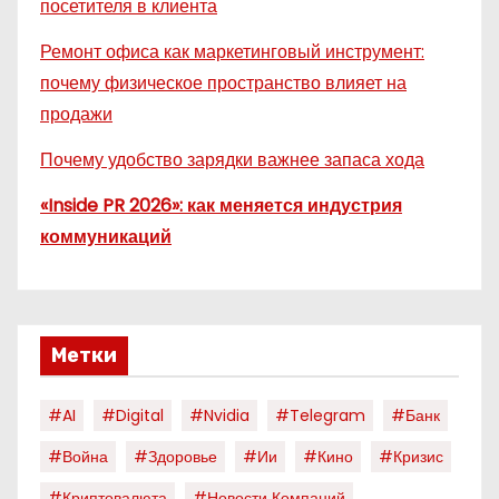
посетителя в клиента
Ремонт офиса как маркетинговый инструмент:
почему физическое пространство влияет на
продажи
Почему удобство зарядки важнее запаса хода
«Inside PR 2026»: как меняется индустрия
коммуникаций
Метки
#AI
#digital
#nvidia
#telegram
#банк
#война
#здоровье
#ии
#кино
#кризис
#криптовалюта
#новости Компаний