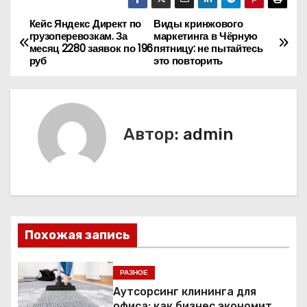
Кейс Яндекс Директ по
Виды кринжового
Н
грузоперевозкам. За
маркетинга в Чёрную
месяц 2280 заявок по 196
пятницу: не пытайтесь
а
руб
это повторить
в
и
Автор:
admin
г
а
ц
и
Похожая запись
я
РАЗНОЕ
п
Аутсорсинг клининга для
офиса: как бизнес экономит