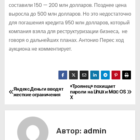
составили 150 — 200 млн долларов. Позднее цена
выросла до 500 млн долларов. Но это недостаточно
для погашения кредита 950 млн долларов, который
компания взяла для реструктуризации бизнеса, не
говоря о дальнейших планах. Антонио Перес ход
аукциона не комментирует.
«Троянец» похищает
Н
Яндекс.Деньги вводят
пароли на Linux и Mac OS
жесткие ограничения
X
а
в
и
Автор:
admin