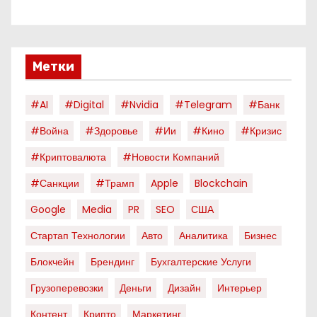
Метки
#AI
#digital
#nvidia
#telegram
#банк
#война
#здоровье
#ии
#кино
#кризис
#криптовалюта
#новости Компаний
#санкции
#трамп
Apple
Blockchain
Google
Media
PR
SEO
США
Стартап Технологии
Авто
Аналитика
Бизнес
Блокчейн
Брендинг
Бухгалтерские Услуги
Грузоперевозки
Деньги
Дизайн
Интерьер
Контент
Крипто
Маркетинг