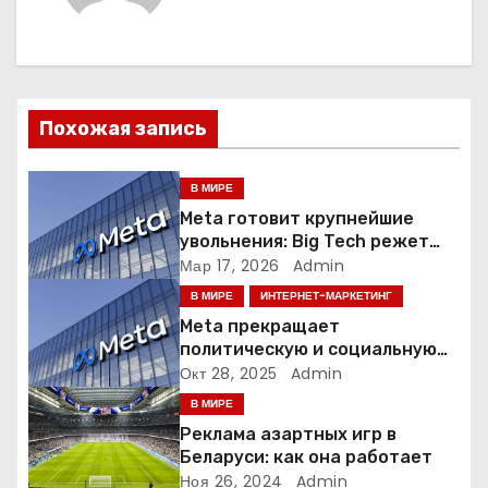
г
а
ц
Похожая запись
и
я
В МИРЕ
Meta готовит крупнейшие
п
увольнения: Big Tech режет
людей ради искусственного
Мар 17, 2026
Admin
о
интеллекта
В МИРЕ
ИНТЕРНЕТ-МАРКЕТИНГ
з
Meta прекращает
политическую и социальную
а
рекламу в ЕС. Почему это
Окт 28, 2025
Admin
меняет рынок цифровой
В МИРЕ
п
рекламы?
Реклама азартных игр в
и
Беларуси: как она работает
Ноя 26, 2024
Admin