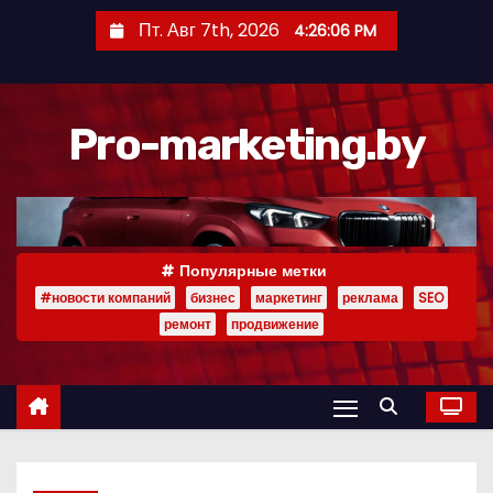
П
Пт. Авг 7th, 2026
4:26:06 PM
е
р
е
Pro-marketing.by
й
т
и
к
с
Популярные метки
о
#новости компаний
бизнес
маркетинг
реклама
SEO
д
ремонт
продвижение
е
р
ж
и
м