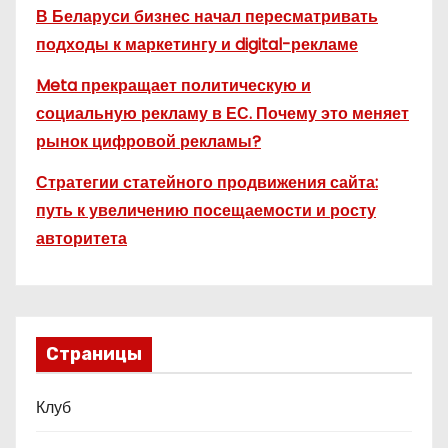
В Беларуси бизнес начал пересматривать
подходы к маркетингу и digital-рекламе
Meta прекращает политическую и
социальную рекламу в ЕС. Почему это меняет
рынок цифровой рекламы?
Стратегии статейного продвижения сайта:
путь к увеличению посещаемости и росту
авторитета
Страницы
Клуб