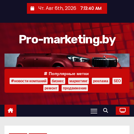
П
Чт. Авг 6th, 2026
7:13:41 AM
е
р
е
Pro-marketing.by
й
т
и
к
с
Популярные метки
о
#новости компаний
бизнес
маркетинг
реклама
SEO
д
ремонт
продвижение
е
р
ж
и
м