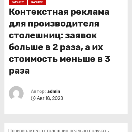
БИЗНЕС
РАЗНОЕ
о
Контекстная реклама
м
у
для производителя
столешниц: заявок
больше в 2 раза, а их
стоимость меньше в 3
раза
Автор:
admin
Авг 18, 2023
Производителю столешниц реально получать