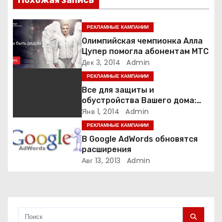
я
РЕКЛАМНЫЕ КАМПАНИИ
п
Олимпийская чемпионка Алла
Цупер помогла абонентам МТС
о
Дек 3, 2014
Admin
РЕКЛАМНЫЕ КАМПАНИИ
з
Все для защиты и
а
обустройства Вашего дома:
роллеты и ворота
Янв 1, 2014
Admin
п
РЕКЛАМНЫЕ КАМПАНИИ
В Google AdWords обновятся
и
расширения
Авг 13, 2013
Admin
с
я
м