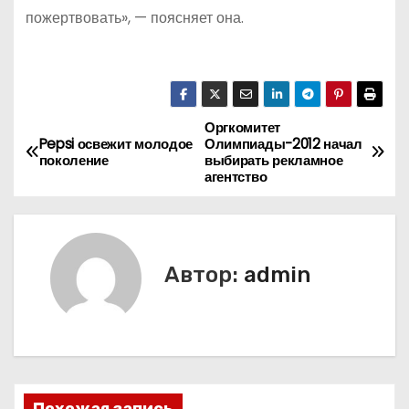
пожертвовать», — поясняет она.
Оргкомитет
Н
Pepsi освежит молодое
Олимпиады-2012 начал
поколение
выбирать рекламное
а
агентство
в
и
Автор:
admin
г
а
ц
и
Похожая запись