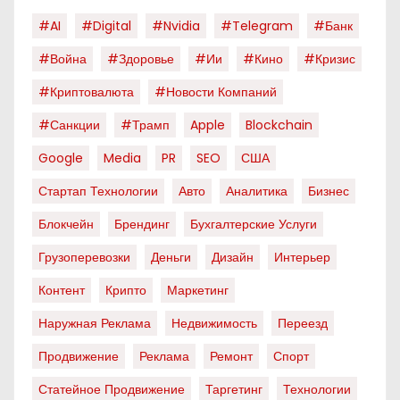
#AI
#digital
#nvidia
#telegram
#банк
#война
#здоровье
#ии
#кино
#кризис
#криптовалюта
#новости Компаний
#санкции
#трамп
Apple
Blockchain
Google
Media
PR
SEO
США
Стартап Технологии
Авто
Аналитика
Бизнес
Блокчейн
Брендинг
Бухгалтерские Услуги
Грузоперевозки
Деньги
Дизайн
Интерьер
Контент
Крипто
Маркетинг
Наружная Реклама
Недвижимость
Переезд
Продвижение
Реклама
Ремонт
Спорт
Статейное Продвижение
Таргетинг
Технологии