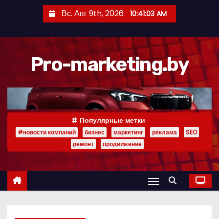
П
Вс. Авг 9th, 2026
10:41:04 AM
е
р
е
Pro-marketing.by
й
т
и
к
с
Популярные метки
о
#новости компаний
бизнес
маркетинг
реклама
SEO
д
ремонт
продвижение
е
р
ж
и
м