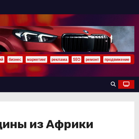
ий
бизнес
маркетинг
реклама
SEO
ремонт
продвижение
щины из Африки