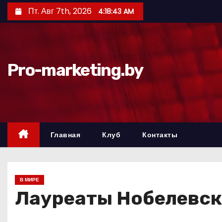
П
Пт. Авг 7th, 2026
4:18:44 AM
е
р
е
й
Pro-marketing.by
т
и
к
с
о
Главная
Клуб
Контакты
д
е
р
В МИРЕ
ж
Лауреаты Нобелевск
и
м