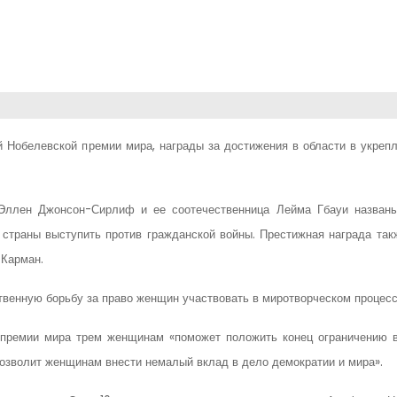
 Нобелевской премии мира, награды за достижения в области в укрепл
 Эллен Джонсон-Сирлиф и ее соотечественница Лейма Гбауи назван
 страны выступить против гражданской войны. Престижная награда так
 Карман.
твенную борьбу за право женщин участвовать в миротворческом процесс
 премии мира трем женщинам «поможет положить конец ограничению 
 позволит женщинам внести немалый вклад в дело демократии и мира».