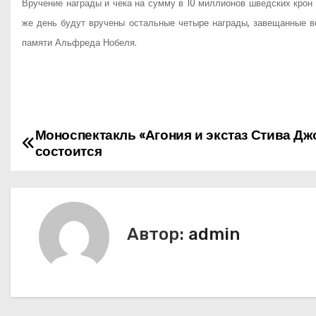
Вручение награды и чека на сумму в 10 миллионов шведских крон 
же день будут вручены остальные четыре награды, завещанные 
памяти Альфреда Нобеля.
Моноспектакль «Агония и экстаз Стива Дж
Н
состоится
а
в
и
Автор:
admin
г
а