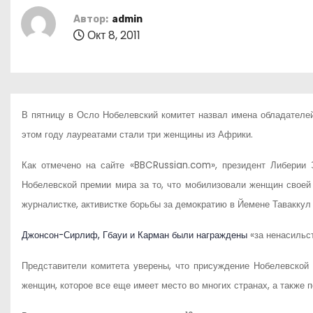
о
Автор:
admin
м
Окт 8, 2011
у
В пятницу в Осло Нобелевский комитет назвал имена обладателей
этом году лауреатами стали три женщины из Африки.
Как отмечено на сайте «BBCRussian.com», президент Либерии
Нобелевской премии мира за то, что мобилизовали женщин своей
журналистке, активистке борьбы за демократию в Йемене Таваккул
Джонсон-Сирлиф, Гбауи и Карман были награждены
«за ненасильс
Представители комитета уверены, что присуждение Нобелевской
женщин, которое все еще имеет место во многих странах, а также