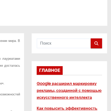
ении мира. В
ы лауреатами
же досталась
ГЛАВНОЕ
Google расширил маркировку
е».
рекламы, созданной с помощью
возможностей
искусственного интеллекта
Как повысить эффективность