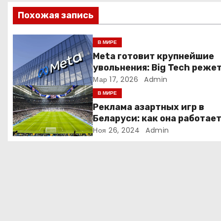
ц
Похожая запись
и
я
В МИРЕ
Meta готовит крупнейшие
п
увольнения: Big Tech реже
людей ради искусственно
Мар 17, 2026
Admin
о
интеллекта
В МИРЕ
з
Реклама азартных игр в
Беларуси: как она работае
а
Ноя 26, 2024
Admin
п
и
с
я