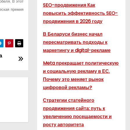
обеля. В этот
SEO-продвижения Как
еская премия
повысить эффективность SEO-
продвижения в 2026 году
В Беларуси бизнес начал
пересматривать подходы к
маркетингу и digital-рекламе
а
Meta прекращает политическую
и социальную рекламу в ЕС.
Почему это меняет рынок
цифровой рекламы?
Стратегии статейного
продвижения сайта: путь к
увеличению посещаемости и
росту авторитета