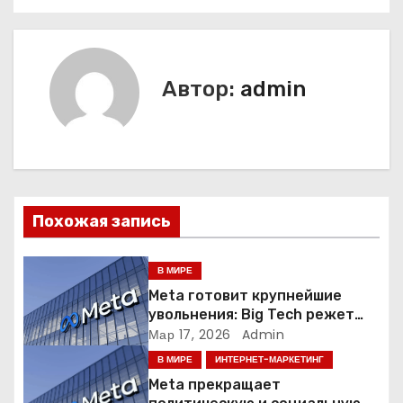
а
в
и
Автор:
admin
г
а
ц
Похожая запись
и
я
В МИРЕ
Meta готовит крупнейшие
п
увольнения: Big Tech режет
людей ради искусственного
Мар 17, 2026
Admin
о
интеллекта
В МИРЕ
ИНТЕРНЕТ-МАРКЕТИНГ
з
Meta прекращает