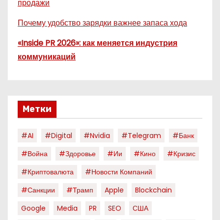
продажи
Почему удобство зарядки важнее запаса хода
«Inside PR 2026»: как меняется индустрия
коммуникаций
Метки
#AI
#digital
#nvidia
#telegram
#банк
#война
#здоровье
#ии
#кино
#кризис
#криптовалюта
#новости Компаний
#санкции
#трамп
Apple
Blockchain
Google
Media
PR
SEO
США