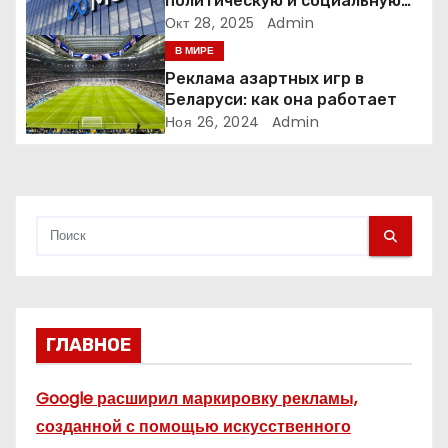
политическую и социальную
а
рекламу в ЕС. Почему это
Окт 28, 2025
Admin
меняет рынок цифровой
В МИРЕ
п
рекламы?
Реклама азартных игр в
и
Беларуси: как она работает
Ноя 26, 2024
Admin
с
я
м
ГЛАВНОЕ
Google расширил маркировку рекламы,
созданной с помощью искусственного