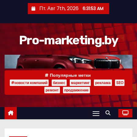
П
Пт. Авг 7th, 2026
6:31:54 AM
е
р
е
Pro-marketing.by
й
т
и
к
с
Популярные метки
о
#новости компаний
бизнес
маркетинг
реклама
SEO
д
ремонт
продвижение
е
р
ж
и
м