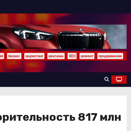
ий
бизнес
маркетинг
реклама
SEO
ремонт
продвижение
орительность 817 млн