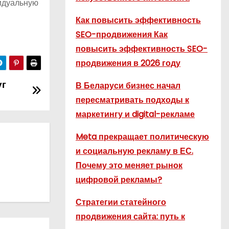
видуальную
Как повысить эффективность
SEO-продвижения Как
повысить эффективность SEO-
продвижения в 2026 году
уг
В Беларуси бизнес начал
пересматривать подходы к
маркетингу и digital-рекламе
Meta прекращает политическую
и социальную рекламу в ЕС.
Почему это меняет рынок
цифровой рекламы?
Стратегии статейного
продвижения сайта: путь к