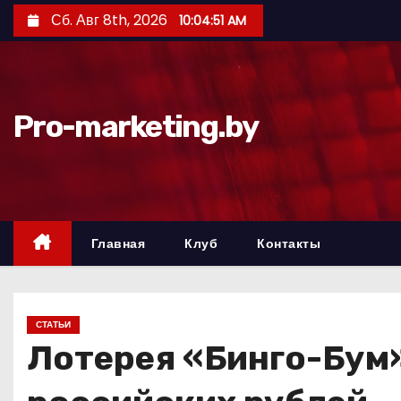
П
Сб. Авг 8th, 2026
10:04:52 AM
е
р
е
й
Pro-marketing.by
т
и
к
с
о
Главная
Клуб
Контакты
д
е
р
СТАТЬИ
ж
Лотерея «Бинго-Бум»
и
м