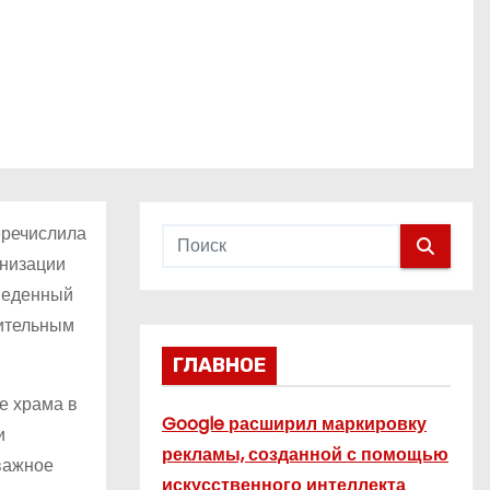
еречислила
анизации
оведенный
рительным
ГЛАВНОЕ
е храма в
Google расширил маркировку
и
рекламы, созданной с помощью
 важное
искусственного интеллекта