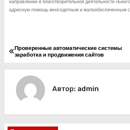
направление в благотворительной деятельности «Бинг
адресную помощь многодетным и малообеспеченным с
Проверенные автоматические системы
Н
заработка и продвижения сайтов
а
в
и
Автор:
admin
г
а
ц