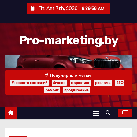
П
Пт. Авг 7th, 2026
6:39:57 AM
е
р
е
Pro-marketing.by
й
т
и
к
с
Популярные метки
о
#новости компаний
бизнес
маркетинг
реклама
SEO
д
ремонт
продвижение
е
р
ж
и
м