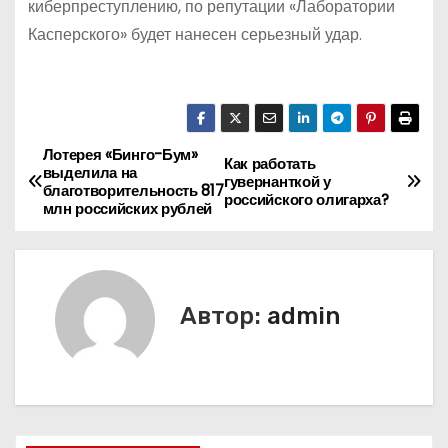
киберпреступлению, по репутации «Лаборатории
Касперского» будет нанесен серьезный удар.
Лотерея «Бинго-Бум»
Н
Как работать
выделила на
гувернанткой у
благотворительность 817
а
российского олигарха?
млн российских рублей
в
и
Автор:
admin
г
а
ц