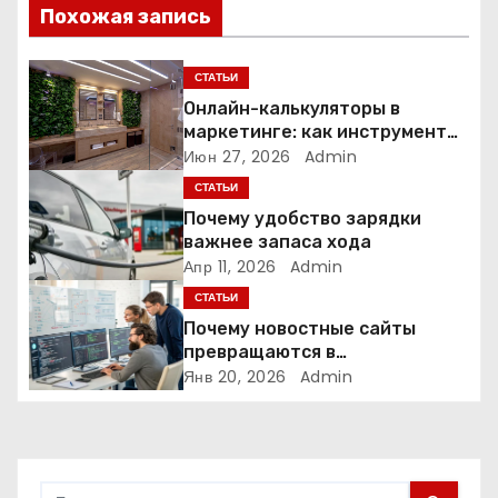
и
Похожая запись
я
СТАТЬИ
п
Онлайн-калькуляторы в
маркетинге: как инструмент
о
расчёта стоимости
Июн 27, 2026
Admin
превращает посетителя в
СТАТЬИ
з
клиента
Почему удобство зарядки
а
важнее запаса хода
Апр 11, 2026
Admin
п
СТАТЬИ
Почему новостные сайты
и
превращаются в
аналитические платформы
Янв 20, 2026
Admin
с
я
м