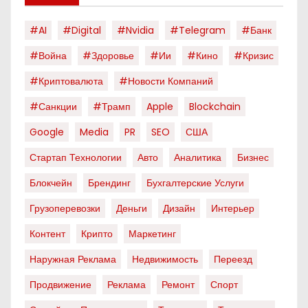
#AI
#digital
#nvidia
#telegram
#банк
#война
#здоровье
#ии
#кино
#кризис
#криптовалюта
#новости Компаний
#санкции
#трамп
Apple
Blockchain
Google
Media
PR
SEO
США
Стартап Технологии
Авто
Аналитика
Бизнес
Блокчейн
Брендинг
Бухгалтерские Услуги
Грузоперевозки
Деньги
Дизайн
Интерьер
Контент
Крипто
Маркетинг
Наружная Реклама
Недвижимость
Переезд
Продвижение
Реклама
Ремонт
Спорт