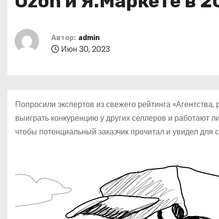
Ozon и Я.Маркете в 2
о
м
у
Автор:
admin
Июн 30, 2023
Попросили экспертов из свежего рейтинга «Агентства, 
выиграть конкуренцию у других селлеров и работают 
чтобы потенциальный заказчик прочитал и увидел для с