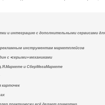
атки и интеграцию с дополнительными сервисами дл
 к рекламным инструментам маркетплейсов
один с «серыми» механиками
on, Я.Маркете и СберМегаМаркете
и
я карточек
сах
ллер практически всё делает грамотно