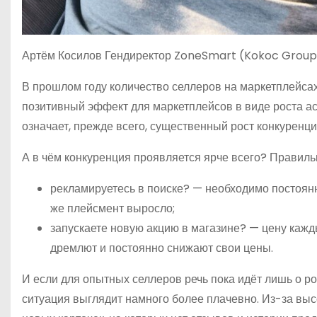
Артём Косилов Гендиректор ZoneSmart (Kokoc Group
В прошлом году количество селлеров на маркетплейса
позитивный эффект для маркетплейсов в виде роста ас
означает, прежде всего, существенный рост конкуренци
А в чём конкуренция проявляется ярче всего? Правиль
рекламируетесь в поиске? — необходимо постоянн
же плейсмент выросло;
запускаете новую акцию в магазине? — цену кажды
дремлют и постоянно снижают свои цены.
И если для опытных селлеров речь пока идёт лишь о р
ситуация выглядит намного более плачевно. Из-за выс