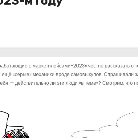
023-м году
работающие с маркетплейсами-2023» честно рассказать о то
ли ещё «серые» механики вроде самовыкупов. Спрашивали з
ебя — действительно ли эти люди «в теме»? Смотрим, что п