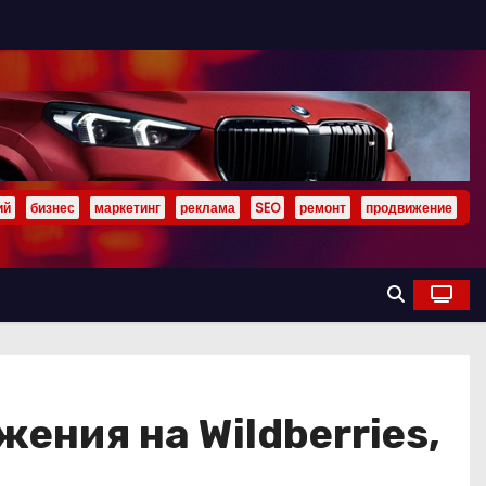
ий
бизнес
маркетинг
реклама
SEO
ремонт
продвижение
ения на Wildberries,