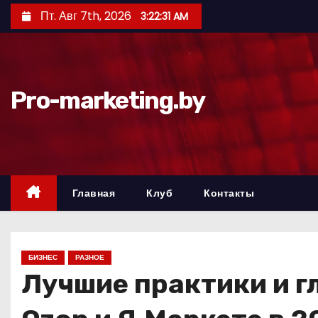
П
Пт. Авг 7th, 2026
3:22:32 AM
е
р
е
й
Pro-marketing.by
т
и
к
с
о
Главная
Клуб
Контакты
д
е
р
БИЗНЕС
РАЗНОЕ
ж
Лучшие практики и г
и
м