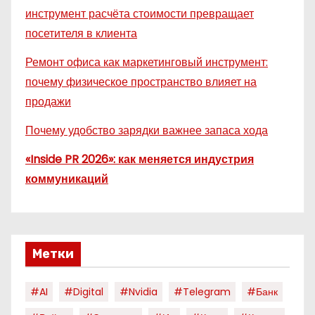
инструмент расчёта стоимости превращает
посетителя в клиента
Ремонт офиса как маркетинговый инструмент:
почему физическое пространство влияет на
продажи
Почему удобство зарядки важнее запаса хода
«Inside PR 2026»: как меняется индустрия
коммуникаций
Метки
#AI
#digital
#nvidia
#telegram
#банк