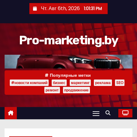
П
Чт. Авг 6th, 2026
1:01:32 PM
е
р
е
Pro-marketing.by
й
т
и
к
с
Популярные метки
о
#новости компаний
бизнес
маркетинг
реклама
SEO
д
ремонт
продвижение
е
р
ж
и
м