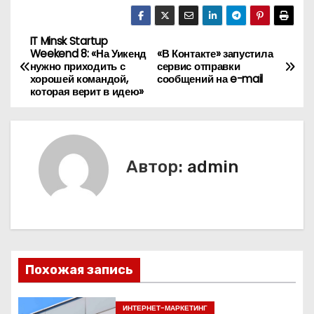
IT Minsk Startup
Н
Weekend 8: «На Уикенд
«В Контакте» запустила
нужно приходить с
сервис отправки
а
хорошей командой,
сообщений на e-mail
которая верит в идею»
в
и
г
Автор:
admin
а
ц
и
Похожая запись
я
ИНТЕРНЕТ-МАРКЕТИНГ