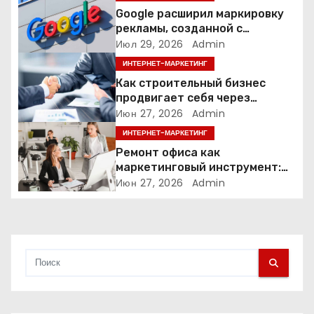
п
Google расширил маркировку
о
рекламы, созданной с
помощью искусственного
Июл 29, 2026
Admin
з
интеллекта
ИНТЕРНЕТ-МАРКЕТИНГ
а
Как строительный бизнес
продвигает себя через
п
контент: кейс кровельных
Июн 27, 2026
Admin
компаний
ИНТЕРНЕТ-МАРКЕТИНГ
и
Ремонт офиса как
маркетинговый инструмент:
с
почему физическое
Июн 27, 2026
Admin
пространство влияет на
я
продажи
м