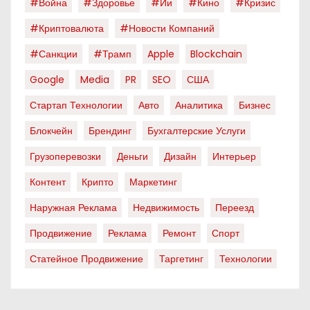
#война
#здоровье
#ии
#кино
#кризис
#криптовалюта
#новости Компаний
#санкции
#трамп
Apple
Blockchain
Google
Media
PR
SEO
США
Стартап Технологии
Авто
Аналитика
Бизнес
Блокчейн
Брендинг
Бухгалтерские Услуги
Грузоперевозки
Деньги
Дизайн
Интерьер
Контент
Крипто
Маркетинг
Наружная Реклама
Недвижимость
Переезд
Продвижение
Реклама
Ремонт
Спорт
Статейное Продвижение
Таргетинг
Технологии