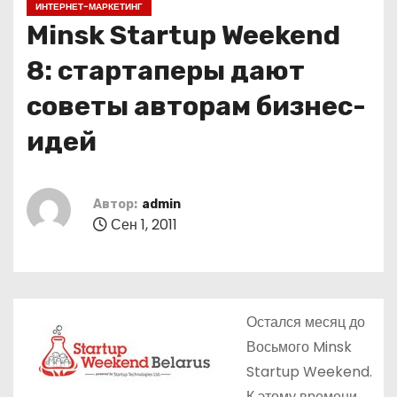
ИНТЕРНЕТ-МАРКЕТИНГ
о
Minsk Startup Weekend
м
у
8: стартаперы дают
советы авторам бизнес-
идей
Автор:
admin
Сен 1, 2011
Остался месяц до
Восьмого Minsk
Startup Weekend.
К этому времени